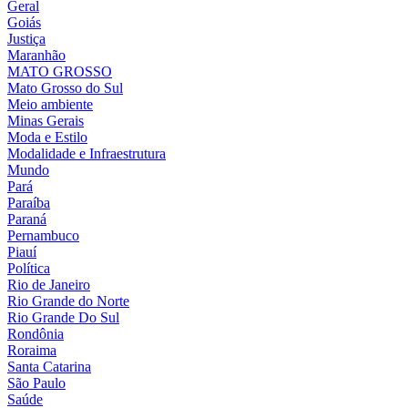
Geral
Goiás
Justiça
Maranhão
MATO GROSSO
Mato Grosso do Sul
Meio ambiente
Minas Gerais
Moda e Estilo
Modalidade e Infraestrutura
Mundo
Pará
Paraíba
Paraná
Pernambuco
Piauí
Política
Rio de Janeiro
Rio Grande do Norte
Rio Grande Do Sul
Rondônia
Roraima
Santa Catarina
São Paulo
Saúde