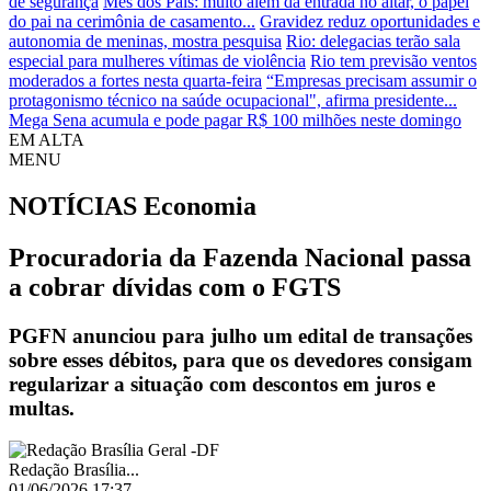
de segurança
Mês dos Pais: muito além da entrada no altar, o papel
do pai na cerimônia de casamento...
Gravidez reduz oportunidades e
autonomia de meninas, mostra pesquisa
Rio: delegacias terão sala
especial para mulheres vítimas de violência
Rio tem previsão ventos
moderados a fortes nesta quarta-feira
“Empresas precisam assumir o
protagonismo técnico na saúde ocupacional", afirma presidente...
Mega Sena acumula e pode pagar R$ 100 milhões neste domingo
EM ALTA
MENU
NOTÍCIAS
Economia
Procuradoria da Fazenda Nacional passa
a cobrar dívidas com o FGTS
PGFN anunciou para julho um edital de transações
sobre esses débitos, para que os devedores consigam
regularizar a situação com descontos em juros e
multas.
Redação Brasília...
01/06/2026 17:37