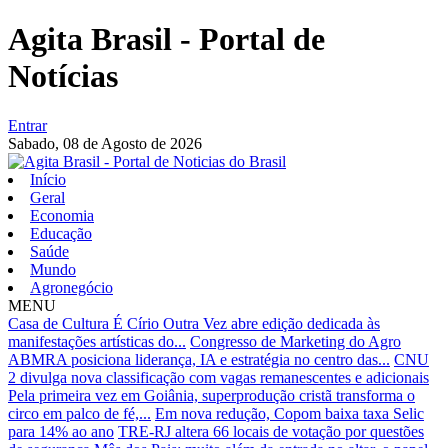
Agita Brasil - Portal de
Notícias
Entrar
Sabado,
08 de Agosto de 2026
Início
Geral
Economia
Educação
Saúde
Mundo
Agronegócio
MENU
Casa de Cultura É Círio Outra Vez abre edição dedicada às
manifestações artísticas do...
Congresso de Marketing do Agro
ABMRA posiciona liderança, IA e estratégia no centro das...
CNU
2 divulga nova classificação com vagas remanescentes e adicionais
Pela primeira vez em Goiânia, superprodução cristã transforma o
circo em palco de fé,...
Em nova redução, Copom baixa taxa Selic
para 14% ao ano
TRE-RJ altera 66 locais de votação por questões