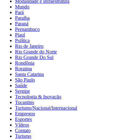
Modalidade e Infraestrutura
Mundo
Pará
Paraíba
Paraná
Pernambuco
Piauí
Política
Rio de Janeiro
Rio Grande do Norte
Rio Grande Do Sul
Rondônia
Roraima
Santa Catarina
São Paulo
Saúde
Sergipe
Tecnologia & Inovação
Tocantins
Turismo/Nacional/Internacional
Empregos
Esportes
Vídeos
Contato
Turismo