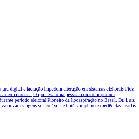
tura digital e lacração impedem alteração em sistemas eleitorais
Fies:
arreira com o...
O que leva uma pessoa a procurar por um
urante período eleitoral
Pioneiro da lipoaspiração no Brasil, Dr. Luiz
 valorizam viagens sustentáveis e hotéis ampliam experiências ligadas