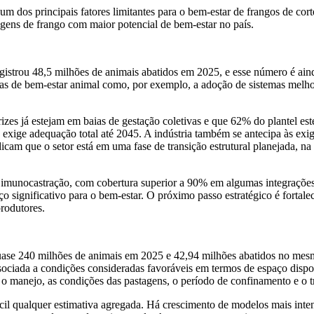
 dos principais fatores limitantes para o bem-estar de frangos de cort
agens de frango com maior potencial de bem-estar no país.
gistrou 48,5 milhões de animais abatidos em 2025, e esse número é ai
vas de bem-estar animal como, por exemplo, a adoção de sistemas melhor
es já estejam em baias de gestação coletivas e que 62% do plantel es
xige adequação total até 2045. A indústria também se antecipa às exigê
icam que o setor está em uma fase de transição estrutural planejada, n
 imunocastração, com cobertura superior a 90% em algumas integrações.
 significativo para o bem-estar. O próximo passo estratégico é fortalec
rodutores.
se 240 milhões de animais em 2025 e 42,94 milhões abatidos no mesm
associada a condições consideradas favoráveis em termos de espaço disp
o manejo, as condições das pastagens, o período de confinamento e o tra
ifícil qualquer estimativa agregada. Há crescimento de modelos mais int