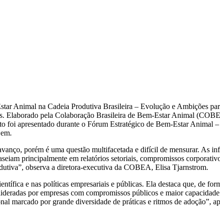
star Animal na Cadeia Produtiva Brasileira – Evolução e Ambições pa
s. Elaborado pela Colaboração Brasileira de Bem-Estar Animal (COBEA)
ento foi apresentado durante o Fórum Estratégico de Bem-Estar Animal
Bem.
avanço, porém é uma questão multifacetada e difícil de mensurar. As i
baseiam principalmente em relatórios setoriais, compromissos corporativ
dutiva”, observa a diretora-executiva da COBEA, Elisa Tjarnstrom.
tífica e nas políticas empresariais e públicas. Ela destaca que, de for
 lideradas por empresas com compromissos públicos e maior capacidade 
onal marcado por grande diversidade de práticas e ritmos de adoção”, a