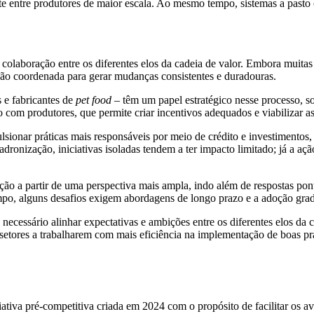
 entre produtores de maior escala. Ao mesmo tempo, sistemas a pasto c
laboração entre os diferentes elos da cadeia de valor. Embora muit
ação coordenada para gerar mudanças consistentes e duradouras.
 e fabricantes de
pet food
– têm um papel estratégico nesse processo, 
 com produtores, que permite criar incentivos adequados e viabilizar as
ionar práticas mais responsáveis por meio de crédito e investimentos, 
dronização, iniciativas isoladas tendem a ter impacto limitado; já a açã
ução a partir de uma perspectiva mais ampla, indo além de respostas pont
po, alguns desafios exigem abordagens de longo prazo e a adoção gradu
necessário alinhar expectativas e ambições entre os diferentes elos d
etores a trabalharem com mais eficiência na implementação de boas prát
va pré-competitiva criada em 2024 com o propósito de facilitar os ava