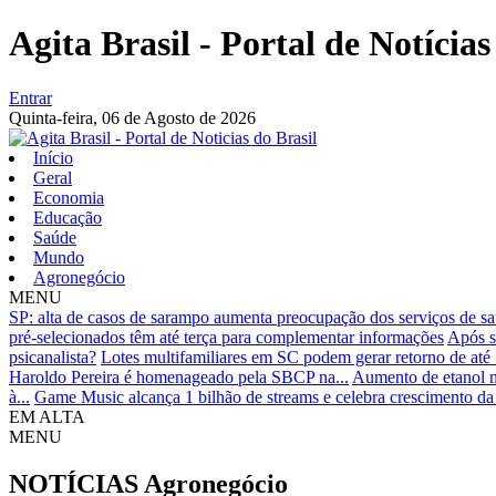
Agita Brasil - Portal de Notícias
Entrar
Quinta-feira,
06 de Agosto de 2026
Início
Geral
Economia
Educação
Saúde
Mundo
Agronegócio
MENU
SP: alta de casos de sarampo aumenta preocupação dos serviços de s
pré-selecionados têm até terça para complementar informações
Após s
psicanalista?
Lotes multifamiliares em SC podem gerar retorno de at
Haroldo Pereira é homenageado pela SBCP na...
Aumento de etanol n
à...
Game Music alcança 1 bilhão de streams e celebra crescimento da 
EM ALTA
MENU
NOTÍCIAS
Agronegócio