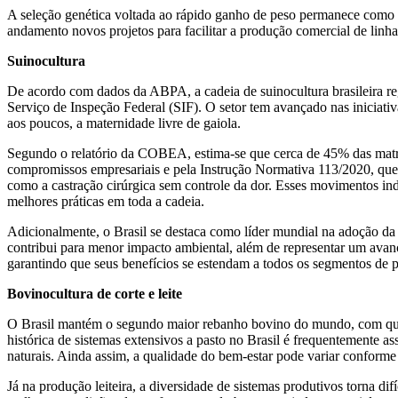
A seleção genética voltada ao rápido ganho de peso permanece como um
andamento novos projetos para facilitar a produção comercial de linh
Suinocultura
De acordo com dados da ABPA, a cadeia de suinocultura brasileira re
Serviço de Inspeção Federal (SIF). O setor tem avançado nas iniciati
aos poucos, a maternidade livre de gaiola.
Segundo o relatório da COBEA, estima-se que cerca de 45% das matriz
compromissos empresariais e pela Instrução Normativa 113/2020, que e
como a castração cirúrgica sem controle da dor. Esses movimentos ind
melhores práticas em toda a cadeia.
Adicionalmente, o Brasil se destaca como líder mundial na adoção da
contribui para menor impacto ambiental, além de representar um avanço
garantindo que seus benefícios se estendam a todos os segmentos de p
Bovinocultura de corte e leite
O Brasil mantém o segundo maior rebanho bovino do mundo, com qua
histórica de sistemas extensivos a pasto no Brasil é frequentemente 
naturais. Ainda assim, a qualidade do bem-estar pode variar conforme 
Já na produção leiteira, a diversidade de sistemas produtivos torna d