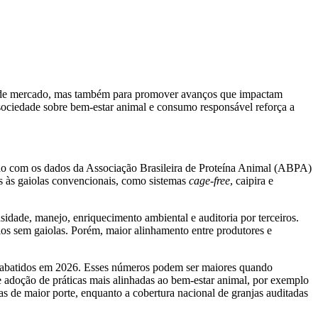
s e de mercado, mas também para promover avanços que impactam
sociedade sobre bem-estar animal e consumo responsável reforça a
do com os dados da Associação Brasileira de Proteína Animal (ABPA)
os às gaiolas convencionais, como sistemas
cage-free
, caipira e
sidade, manejo, enriquecimento ambiental e auditoria por terceiros.
os sem gaiolas. Porém, maior alinhamento entre produtores e
gos abatidos em 2026. Esses números podem ser maiores quando
e adoção de práticas mais alinhadas ao bem-estar animal, por exemplo
s de maior porte, enquanto a cobertura nacional de granjas auditadas