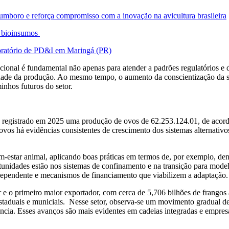
mboro e reforça compromisso com a inovação na avicultura brasileira
e bioinsumos
boratório de PD&I em Maringá (PR)
acional é fundamental não apenas para atender a padrões regulatório
ilidade da produção. Ao mesmo tempo, o aumento da conscientização da 
inhos futuros do setor.
do registrado em 2025 uma produção de ovos de 62.253.124.01, de acor
ovos há evidências consistentes de crescimento dos sistemas alternativ
em-estar animal, aplicando boas práticas em termos de, por exemplo, den
nidades estão nos sistemas de confinamento e na transição para model
dependente e mecanismos de financiamento que viabilizem a adaptação.
tor e o primeiro maior exportador, com cerca de 5,706 bilhões de fran
estaduais e municiais. Nesse setor, observa-se um movimento gradual d
cia. Esses avanços são mais evidentes em cadeias integradas e empresa