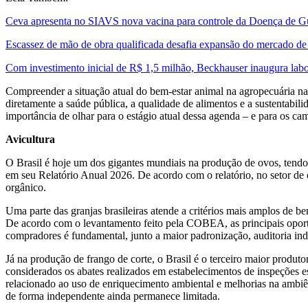
Ceva apresenta no SIAVS nova vacina para controle da Doença de Gu
Escassez de mão de obra qualificada desafia expansão do mercado d
Com investimento inicial de R$ 1,5 milhão, Beckhauser inaugura la
Compreender a situação atual do bem-estar animal na agropecuária n
diretamente a saúde pública, a qualidade de alimentos e a sustentab
importância de olhar para o estágio atual dessa agenda – e para os cam
Avicultura
O Brasil é hoje um dos gigantes mundiais na produção de ovos, ten
em seu Relatório Anual 2026. De acordo com o relatório, no setor de 
orgânico.
Uma parte das granjas brasileiras atende a critérios mais amplos de b
De acordo com o levantamento feito pela COBEA, as principais oportu
compradores é fundamental, junto a maior padronização, auditoria in
Já na produção de frango de corte, o Brasil é o terceiro maior produ
considerados os abates realizados em estabelecimentos de inspeções 
relacionado ao uso de enriquecimento ambiental e melhorias na ambiên
de forma independente ainda permanece limitada.