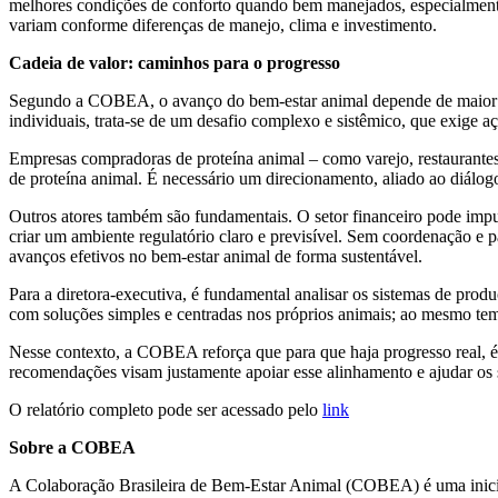
melhores condições de conforto quando bem manejados, especialmente
variam conforme diferenças de manejo, clima e investimento.
Cadeia de valor: caminhos para o progresso
Segundo a COBEA, o avanço do bem-estar animal depende de maior co
individuais, trata-se de um desafio complexo e sistêmico, que exige 
Empresas compradoras de proteína animal – como varejo, restaurantes
de proteína animal. É necessário um direcionamento, aliado ao diálogo
Outros atores também são fundamentais. O setor financeiro pode impuls
criar um ambiente regulatório claro e previsível. Sem coordenação e pa
avanços efetivos no bem-estar animal de forma sustentável.
Para a diretora-executiva, é fundamental analisar os sistemas de prod
com soluções simples e centradas nos próprios animais; ao mesmo tem
Nesse contexto, a COBEA reforça que para que haja progresso real, é 
recomendações visam justamente apoiar esse alinhamento e ajudar os s
O relatório completo pode ser acessado pelo
link
Sobre a COBEA
A Colaboração Brasileira de Bem-Estar Animal (COBEA) é uma iniciati