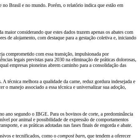
e no Brasil e no mundo. Porém, o relatório indica que estão em
nda maior considerando que estes dados trazem apenas os abates com
es de alojamento, com destaque para a gestação coletiva e, iniciando
teja comprometido com essa transição, impulsionada por
ncias legais previstas para 2030 na eliminação de práticas dolorosas,
a qual empresas pioneiras abrem caminho para a consolidação das
 A técnica melhora a qualidade da carne, reduz gordura indesejada e
er o manejo associado a essa técnica e universalizar sua adoção,
o ano segundo o IBGE. Para os bovinos de corte, a predominância
onível por animal e possibilidade de expressão de comportamentos
nsporte, e as práticas adotadas nas fases finais de engorda e abate.
ensivos e tecnificados, como o
compost barn
, que tendem a oferecer