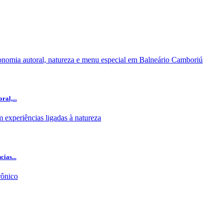
al,...
ias...