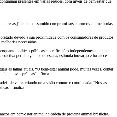
ontinuam presentes em várias regiões, com níveis de bem-estar que
as empresas já tenham assumido compromissos e promovido melhorias
sobretudo devido à sua proximidade com os consumidores de produtos
 melhorias necessárias.
enquanto políticas públicas e certificações independentes ajudam a
o coletiva permite ganhos de escala, estimula inovação e fortalece
uais às falhas atuais. “O bem-estar animal pode, muitas vezes, contar
al de novas práticas”, afirma.
a cadeia de valor, criando uma visão comum e coordenada. “Nossas
icas”, finaliza.
nços em bem-estar animal na cadeia de proteína animal brasileira.