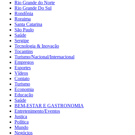
Rio Grande do Norte
Rio Grande Do Sul
Rondônia
Roraima
Santa Catarina
São Paulo
Saúde
Sergipe
Tecnologia & Inovação
Tocantins
Turismo/Nacional/Internacional
Empregos
Esportes
Vídeos
Contato
Turismo
Economia
Educação
Saúde
BEM-ESTAR E GASTRONOMIA
Entretenimento/Eventos
Justiça
Política
Mundo
Negócios