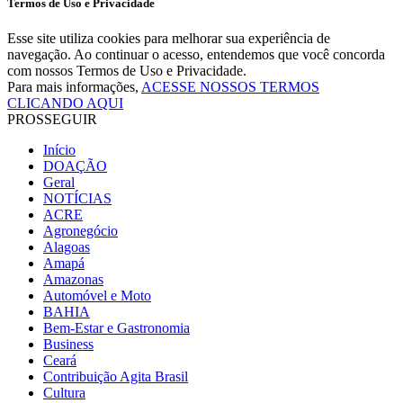
Termos de Uso e Privacidade
Esse site utiliza cookies para melhorar sua experiência de
navegação. Ao continuar o acesso, entendemos que você concorda
com nossos Termos de Uso e Privacidade.
Para mais informações,
ACESSE NOSSOS TERMOS
CLICANDO AQUI
PROSSEGUIR
Início
DOAÇÃO
Geral
NOTÍCIAS
ACRE
Agronegócio
Alagoas
Amapá
Amazonas
Automóvel e Moto
BAHIA
Bem-Estar e Gastronomia
Business
Ceará
Contribuição Agita Brasil
Cultura