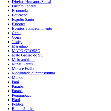
Direitos Humanos/Social
Distrito Federal
Economia
Educação
Espírito Santo
Esportes
Eventos e Entretenimento
Geral
Goiás
Justiça
Maranhão
MATO GROSSO
Mato Grosso do Sul
Meio ambiente
Minas Gerais
Moda e Estilo
Modalidade e Infraestrutura
Mundo
Pará
Paraíba
Paraná
Pernambuco
Piauí
Política
Rio de Janeiro