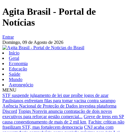
Agita Brasil - Portal de
Notícias
Entrar
Domingo,
09 de Agosto de 2026
Início
Geral
Economia
Educação
Saúde
Mundo
Agronegócio
MENU
STF suspende julgamento de lei que proíbe jogos de azar
Paulistanos enfrentam filas para tomar vacina contra sarampo
Agência Nacional de Proteção de Dados investiga plataforma
Discord
Topigs Norsvin anuncia contratação de dois novos
executivos para reforçar gestão comercial...
Greve de trens em SP
causa congestionamento de mais de 2 mil km
Fachin: críticas não
fragilizam STF, mas fortalecem democracia
CNJ acaba com