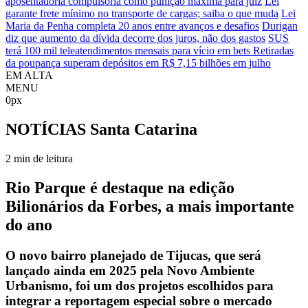
aposentadoria compulsória como punição máxima para juiz
Lei
garante frete mínimo no transporte de cargas; saiba o que muda
Lei
Maria da Penha completa 20 anos entre avanços e desafios
Durigan
diz que aumento da dívida decorre dos juros, não dos gastos
SUS
terá 100 mil teleatendimentos mensais para vício em bets
Retiradas
da poupança superam depósitos em R$ 7,15 bilhões em julho
EM ALTA
MENU
0px
NOTÍCIAS
Santa Catarina
2 min de leitura
Rio Parque é destaque na edição
Bilionários da Forbes, a mais importante
do ano
O novo bairro planejado de Tijucas, que será
lançado ainda em 2025 pela Novo Ambiente
Urbanismo, foi um dos projetos escolhidos para
integrar a reportagem especial sobre o mercado