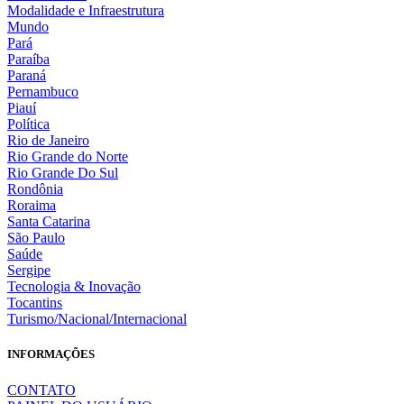
Modalidade e Infraestrutura
Mundo
Pará
Paraíba
Paraná
Pernambuco
Piauí
Política
Rio de Janeiro
Rio Grande do Norte
Rio Grande Do Sul
Rondônia
Roraima
Santa Catarina
São Paulo
Saúde
Sergipe
Tecnologia & Inovação
Tocantins
Turismo/Nacional/Internacional
INFORMAÇÕES
CONTATO