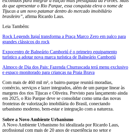
escolhidos para integrar a edição mais prestigiada da Forbes. Mais
do que apresentar o Rio Parque, essa conquista eleva o nome de
Tijucas a um novo patamar dentro do mercado imobiliário
brasileiro”
, afirma Ricardo Laus.
Leia Também:
Rock Legends Itajaí transforma a Praça Marco Zero em palco para
grandes clássicos do rock
Expocentro de Balneário Camboriú é o primeiro equipamento
turístico a adotar nova marca turística de Balneário Camboriú
Almoço de Dia dos Pais: Fazenda Churrascada terá menu exclusivo
e espaço monitorado para crianças na Praia Brava
Com mais de 460 mil m², o bairro-parque reunirá moradias,
comércio, serviços e lazer integrados, além de um parque linear às
margens dos rios Tijucas e Oliveira. Previsto para lançamento ainda
em 2025, o Rio Parque deve se consolidar como uma das novas
fronteiras de valorização imobiliária do Brasil, conectando
urbanismo moderno, bem-estar e integração com a natureza.
Sobre a Novo Ambiente Urbanismo
A Novo Ambiente Urbanismo foi idealizada por Ricardo Laus,
profissional com mais de 20 anos de experiência no setor e