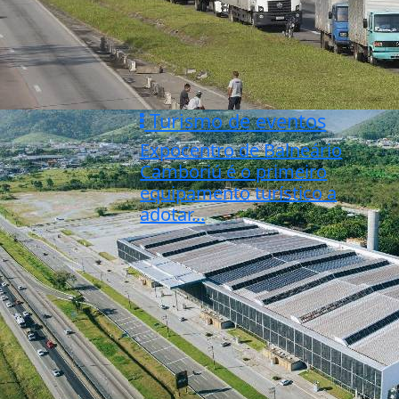
Turismo de eventos
Expocentro de Balneário
Camboriú é o primeiro
equipamento turístico a
adotar...