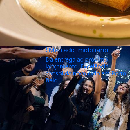
Mercado imobiliário
Da entrega ao próximo
lançamento, Excelência
consolida novo ciclo em Porto
Belo