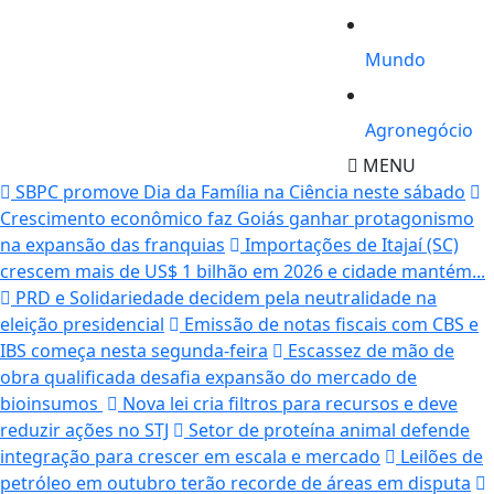
Mundo
Agronegócio
MENU
SBPC promove Dia da Família na Ciência neste sábado
Crescimento econômico faz Goiás ganhar protagonismo
na expansão das franquias
Importações de Itajaí (SC)
crescem mais de US$ 1 bilhão em 2026 e cidade mantém...
PRD e Solidariedade decidem pela neutralidade na
eleição presidencial
Emissão de notas fiscais com CBS e
IBS começa nesta segunda-feira
Escassez de mão de
obra qualificada desafia expansão do mercado de
bioinsumos
Nova lei cria filtros para recursos e deve
reduzir ações no STJ
Setor de proteína animal defende
integração para crescer em escala e mercado
Leilões de
petróleo em outubro terão recorde de áreas em disputa