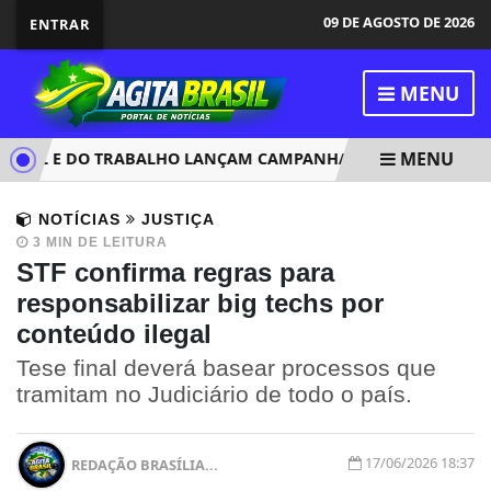
09 DE AGOSTO DE 2026
ENTRAR
MENU
MENU
ORAL E DO TRABALHO LANÇAM CAMPANHA CONTRA ASSÉDIO
NOTÍCIAS
JUSTIÇA
3 MIN DE LEITURA
STF confirma regras para
responsabilizar big techs por
conteúdo ilegal
Tese final deverá basear processos que
tramitam no Judiciário de todo o país.
17/06/2026 18:37
REDAÇÃO BRASÍLIA...