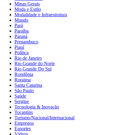
Minas Gerais
Moda e Estilo
Modalidade e Infraestrutura
Mundo
Pará
Paraíba
Paraná
Pernambuco
Piauí
Política
Rio de Janeiro
Rio Grande do Norte
Rio Grande Do Sul
Rondônia
Roraima
Santa Catarina
São Paulo
Saúde
Sergipe
Tecnologia & Inovação
Tocantins
Turismo/Nacional/Internacional
Empregos
Esportes
Vídeos