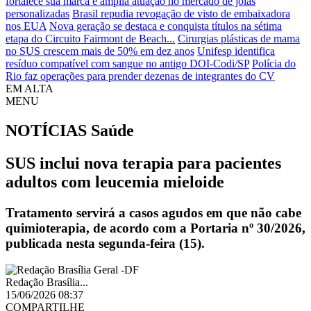
fortalece sua marca e amplia atuação no mercado de joias
personalizadas
Brasil repudia revogação de visto de embaixadora
nos EUA
Nova geração se destaca e conquista títulos na sétima
etapa do Circuito Fairmont de Beach...
Cirurgias plásticas de mama
no SUS crescem mais de 50% em dez anos
Unifesp identifica
resíduo compatível com sangue no antigo DOI-Codi/SP
Polícia do
Rio faz operações para prender dezenas de integrantes do CV
EM ALTA
MENU
NOTÍCIAS
Saúde
SUS inclui nova terapia para pacientes
adultos com leucemia mieloide
Tratamento servirá a casos agudos em que não cabe
quimioterapia, de acordo com a Portaria nº 30/2026,
publicada nesta segunda-feira (15).
Redação Brasília...
15/06/2026 08:37
COMPARTILHE