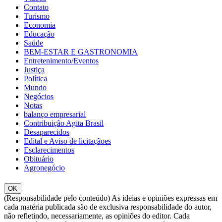
Contato
Turismo
Economia
Educação
Saúde
BEM-ESTAR E GASTRONOMIA
Entretenimento/Eventos
Justiça
Política
Mundo
Negócios
Notas
balanço empresarial
Contribuição Agita Brasil
Desaparecidos
Edital e Aviso de licitaçãoes
Esclarecimentos
Obituário
Agronegócio
OK
(Responsabilidade pelo conteúdo) As ideias e opiniões expressas em
cada matéria publicada são de exclusiva responsabilidade do autor,
não refletindo, necessariamente, as opiniões do editor. Cada