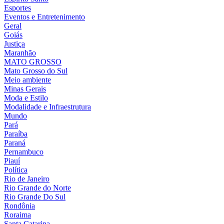
Esportes
Eventos e Entretenimento
Geral
Goiás
Justiça
Maranhão
MATO GROSSO
Mato Grosso do Sul
Meio ambiente
Minas Gerais
Moda e Estilo
Modalidade e Infraestrutura
Mundo
Pará
Paraíba
Paraná
Pernambuco
Piauí
Política
Rio de Janeiro
Rio Grande do Norte
Rio Grande Do Sul
Rondônia
Roraima
Santa Catarina