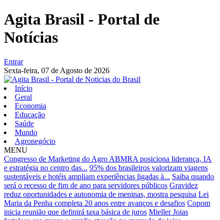
Agita Brasil - Portal de
Notícias
Entrar
Sexta-feira,
07 de Agosto de 2026
Início
Geral
Economia
Educação
Saúde
Mundo
Agronegócio
MENU
Congresso de Marketing do Agro ABMRA posiciona liderança, IA
e estratégia no centro das...
95% dos brasileiros valorizam viagens
sustentáveis e hotéis ampliam experiências ligadas à...
Saiba quando
será o recesso de fim de ano para servidores públicos
Gravidez
reduz oportunidades e autonomia de meninas, mostra pesquisa
Lei
Maria da Penha completa 20 anos entre avanços e desafios
Copom
inicia reunião que definirá taxa básica de juros
Mieller Joias