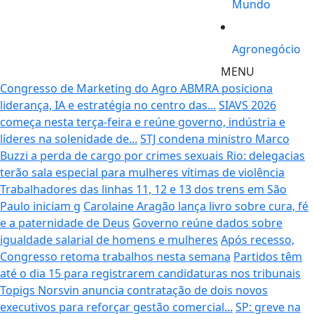
Mundo
Agronegócio
MENU
Congresso de Marketing do Agro ABMRA posiciona
liderança, IA e estratégia no centro das...
SIAVS 2026
começa nesta terça-feira e reúne governo, indústria e
líderes na solenidade de...
STJ condena ministro Marco
Buzzi a perda de cargo por crimes sexuais
Rio: delegacias
terão sala especial para mulheres vítimas de violência
Trabalhadores das linhas 11, 12 e 13 dos trens em São
Paulo iniciam g
Carolaine Aragão lança livro sobre cura, fé
e a paternidade de Deus
Governo reúne dados sobre
igualdade salarial de homens e mulheres
Após recesso,
Congresso retoma trabalhos nesta semana
Partidos têm
até o dia 15 para registrarem candidaturas nos tribunais
Topigs Norsvin anuncia contratação de dois novos
executivos para reforçar gestão comercial...
SP: greve na