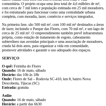
comunitária. O projeto ocupa uma área total de 4,6 milhões de m²,
com cerca de 7 mil lotes e população estimada em 25 mil moradores,
e foi estruturado para funcionar como uma centralidade urbana
completa, com moradia, lazer, comércio e serviços integrados.
Na primeira fase, são 500 mil m², com 100 mil m² destinados a áreas
de lazer, incluindo o Parque das Flores, com 70 mil m², e um lago de
cerca de 25 mil m². O empreendimento também prevê infraestrutura
própria, como estação de tratamento de esgoto, cabeamento
subterrâneo nas avenidas principais e uma associação de moradores,
criada há dois anos, para organizar a vida em comunidade,
promover atividades e garantir o uso adequado dos espaços.
SERVIÇO
O quê:
Feirinha do Flores
Quando:
16 de maio, sábado
Horário:
das 10h às 18h
Onde:
Flores de Sal – Rodovia SC-410, km 8, bairro Nova
Descoberta, Tijucas (SC)
Entrada:
gratuita
Aulão
Quando:
16 de maio, sábado
Horário:
a partir das 6h30