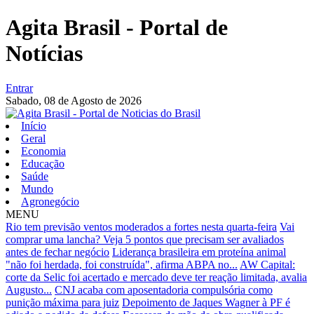
Agita Brasil - Portal de
Notícias
Entrar
Sabado,
08 de Agosto de 2026
Início
Geral
Economia
Educação
Saúde
Mundo
Agronegócio
MENU
Rio tem previsão ventos moderados a fortes nesta quarta-feira
Vai
comprar uma lancha? Veja 5 pontos que precisam ser avaliados
antes de fechar negócio
Liderança brasileira em proteína animal
"não foi herdada, foi construída", afirma ABPA no...
AW Capital:
corte da Selic foi acertado e mercado deve ter reação limitada, avalia
Augusto...
CNJ acaba com aposentadoria compulsória como
punição máxima para juiz
Depoimento de Jaques Wagner à PF é