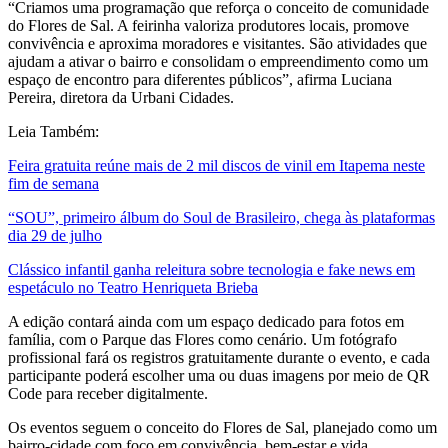
“Criamos uma programação que reforça o conceito de comunidade
do Flores de Sal. A feirinha valoriza produtores locais, promove
convivência e aproxima moradores e visitantes. São atividades que
ajudam a ativar o bairro e consolidam o empreendimento como um
espaço de encontro para diferentes públicos”, afirma Luciana
Pereira, diretora da Urbani Cidades.
Leia Também:
Feira gratuita reúne mais de 2 mil discos de vinil em Itapema neste
fim de semana
“SOU”, primeiro álbum do Soul de Brasileiro, chega às plataformas
dia 29 de julho
Clássico infantil ganha releitura sobre tecnologia e fake news em
espetáculo no Teatro Henriqueta Brieba
A edição contará ainda com um espaço dedicado para fotos em
família, com o Parque das Flores como cenário. Um fotógrafo
profissional fará os registros gratuitamente durante o evento, e cada
participante poderá escolher uma ou duas imagens por meio de QR
Code para receber digitalmente.
Os eventos seguem o conceito do Flores de Sal, planejado como um
bairro-cidade com foco em convivência, bem-estar e vida