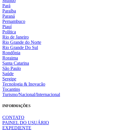
Mundo
Pará
Paraíba
Paraná
Pernambuco
Piauí
Política
Rio de Janeiro
Rio Grande do Norte
Rio Grande Do Sul
Rondônia
Roraima
Santa Catarina
São Paulo
Saúde
Sergipe
Tecnologia & Inovação
Tocantins
Turismo/Nacional/Internacional
INFORMAÇÕES
CONTATO
PAINEL DO USUÁRIO
EXPEDIENTE