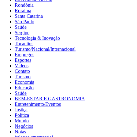
Rondônia
Roraima
Santa Catarina
São Paulo
Saúde
Sergipe
Tecnologia & Inovação
Tocantins
Turismo/Nacional/Internacional
Empregos
Esportes
Vídeos
Contato
Turismo
Economia
Educação
Saúde
BEM-ESTAR E GASTRONOMIA
Entretenimento/Eventos
Justiça
Política
Mundo
Negócios
Notas