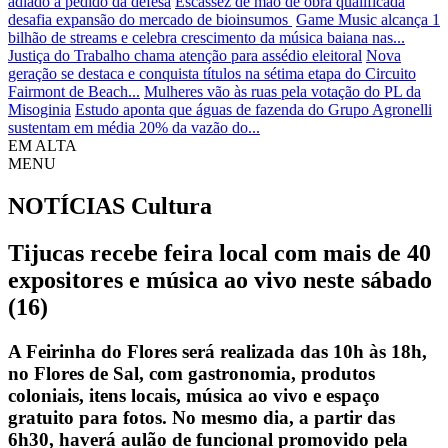
adiado a pedido da defesa
Escassez de mão de obra qualificada
desafia expansão do mercado de bioinsumos
Game Music alcança 1
bilhão de streams e celebra crescimento da música baiana nas...
Justiça do Trabalho chama atenção para assédio eleitoral
Nova
geração se destaca e conquista títulos na sétima etapa do Circuito
Fairmont de Beach...
Mulheres vão às ruas pela votação do PL da
Misoginia
Estudo aponta que águas de fazenda do Grupo Agronelli
sustentam em média 20% da vazão do...
EM ALTA
MENU
NOTÍCIAS
Cultura
Tijucas recebe feira local com mais de 40
expositores e música ao vivo neste sábado
(16)
A Feirinha do Flores será realizada das 10h às 18h,
no Flores de Sal, com gastronomia, produtos
coloniais, itens locais, música ao vivo e espaço
gratuito para fotos. No mesmo dia, a partir das
6h30, haverá aulão de funcional promovido pela