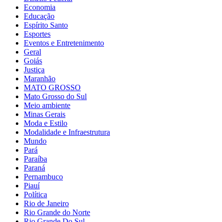
Economia
Educação
Espírito Santo
Esportes
Eventos e Entretenimento
Geral
Goiás
Justiça
Maranhão
MATO GROSSO
Mato Grosso do Sul
Meio ambiente
Minas Gerais
Moda e Estilo
Modalidade e Infraestrutura
Mundo
Pará
Paraíba
Paraná
Pernambuco
Piauí
Política
Rio de Janeiro
Rio Grande do Norte
Rio Grande Do Sul