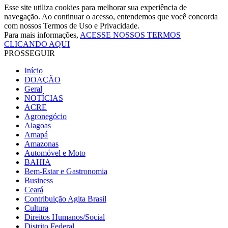
Esse site utiliza cookies para melhorar sua experiência de
navegação. Ao continuar o acesso, entendemos que você concorda
com nossos Termos de Uso e Privacidade.
Para mais informações,
ACESSE NOSSOS TERMOS
CLICANDO AQUI
PROSSEGUIR
Início
DOAÇÃO
Geral
NOTÍCIAS
ACRE
Agronegócio
Alagoas
Amapá
Amazonas
Automóvel e Moto
BAHIA
Bem-Estar e Gastronomia
Business
Ceará
Contribuição Agita Brasil
Cultura
Direitos Humanos/Social
Distrito Federal