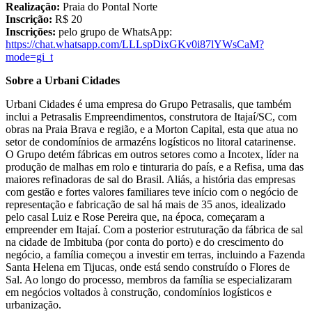
Realização:
Praia do Pontal Norte
Inscrição:
R$ 20
Inscrições:
pelo grupo de WhatsApp:
https://chat.whatsapp.com/LLLspDixGKv0i87lYWsCaM?
mode=gi_t
Sobre a Urbani Cidades
Urbani Cidades é uma empresa do Grupo Petrasalis, que também
inclui a Petrasalis Empreendimentos, construtora de Itajaí/SC, com
obras na Praia Brava e região, e a Morton Capital, esta que atua no
setor de condomínios de armazéns logísticos no litoral catarinense.
O Grupo detém fábricas em outros setores como a Incotex, líder na
produção de malhas em rolo e tinturaria do país, e a Refisa, uma das
maiores refinadoras de sal do Brasil. Aliás, a história das empresas
com gestão e fortes valores familiares teve início com o negócio de
representação e fabricação de sal há mais de 35 anos, idealizado
pelo casal Luiz e Rose Pereira que, na época, começaram a
empreender em Itajaí. Com a posterior estruturação da fábrica de sal
na cidade de Imbituba (por conta do porto) e do crescimento do
negócio, a família começou a investir em terras, incluindo a Fazenda
Santa Helena em Tijucas, onde está sendo construído o Flores de
Sal. Ao longo do processo, membros da família se especializaram
em negócios voltados à construção, condomínios logísticos e
urbanização.