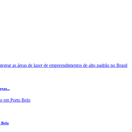
eas...
o Belo