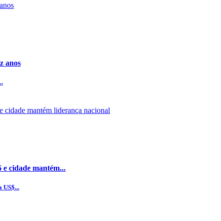
z anos
..
6 e cidade mantém...
 US$...