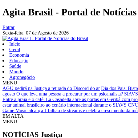
Agita Brasil - Portal de Notícias
Entrar
Sexta-feira,
07 de Agosto de 2026
Início
Geral
Economia
Educação
Saúde
Mundo
Agronegócio
MENU
AGU pedirá na Justiça a retirada do Discord do ar
Dia dos Pais: Bist
agosto
O que leva uma pessoa a procurar por um psicanalista?
SIAVS 2
Entre a praia e o café: La Casadella abre as portas em Geribá com pro
estar animal brasileiro ao cenário internacional durante o SIAVS
CNU 
Game Music alcança 1 bilhão de streams e celebra crescimento da mús
EM ALTA
MENU
NOTÍCIAS
Justiça