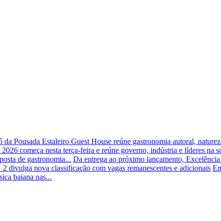
rô da Pousada Estaleiro Guest House reúne gastronomia autoral, natureza
026 começa nesta terça-feira e reúne governo, indústria e líderes na so
posta de gastronomia...
Da entrega ao próximo lançamento, Excelência
2 divulga nova classificação com vagas remanescentes e adicionais
Em
ica baiana nas...