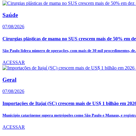
Saúde
07/08/2026
Cirurgias plásticas de mama no SUS crescem mais de 50% em de
São Paulo lidera número de operações, com mais de 30 mil procedimentos, de.
ACESSAR
Geral
07/08/2026
Importações de Itajaí (SC) crescem mais de US$ 1 bilhão em 202
Município catarinense supera metrópoles como São Paulo e Manaus, e registra
ACESSAR