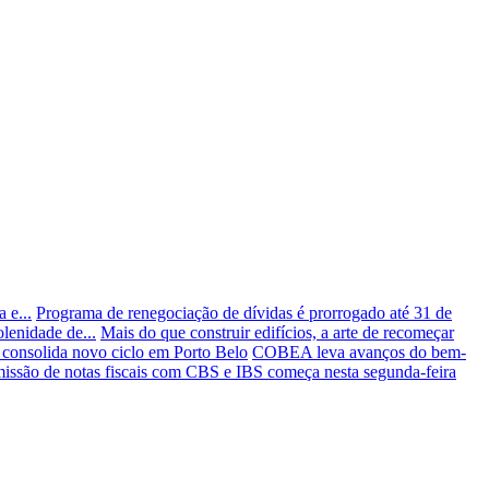
 e...
Programa de renegociação de dívidas é prorrogado até 31 de
lenidade de...
Mais do que construir edifícios, a arte de recomeçar
 consolida novo ciclo em Porto Belo
COBEA leva avanços do bem-
issão de notas fiscais com CBS e IBS começa nesta segunda-feira