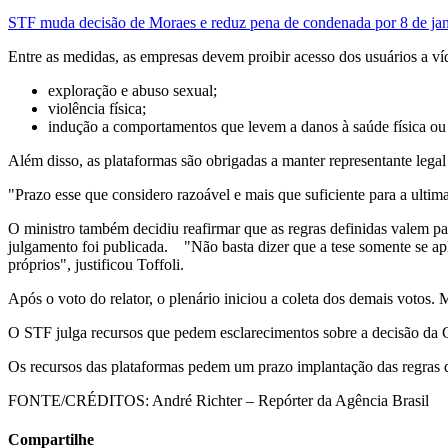
STF muda decisão de Moraes e reduz pena de condenada por 8 de jan
Entre as medidas, as empresas devem proibir acesso dos usuários a v
exploração e abuso sexual;
violência física;
indução a comportamentos que levem a danos à saúde física ou 
Além disso, as plataformas são obrigadas a manter representante legal 
"Prazo esse que considero razoável e mais que suficiente para a ultim
O ministro também decidiu reafirmar que as regras definidas valem pa
julgamento foi publicada. "Não basta dizer que a tese somente se apli
próprios", justificou Toffoli.
Após o voto do relator, o plenário iniciou a coleta dos demais votos. 
O STF julga recursos que pedem esclarecimentos sobre a decisão da C
Os recursos das plataformas pedem um prazo implantação das regras de
FONTE/CRÉDITOS:
André Richter – Repórter da Agência Brasil
Compartilhe