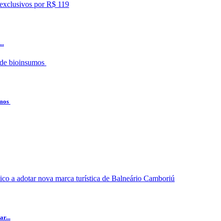
..
umos
r...