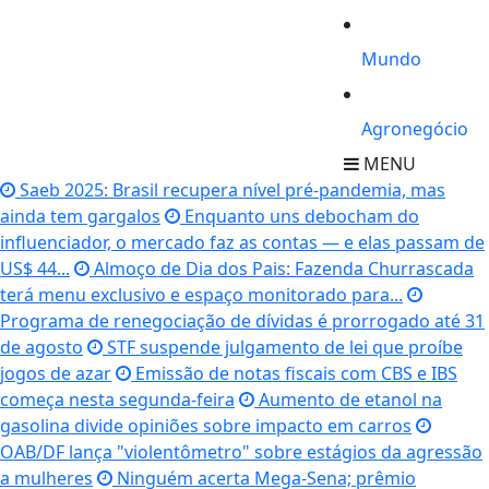
Mundo
Agronegócio
MENU
Saeb 2025: Brasil recupera nível pré-pandemia, mas
ainda tem gargalos
Enquanto uns debocham do
influenciador, o mercado faz as contas — e elas passam de
US$ 44...
Almoço de Dia dos Pais: Fazenda Churrascada
terá menu exclusivo e espaço monitorado para...
Programa de renegociação de dívidas é prorrogado até 31
de agosto
STF suspende julgamento de lei que proíbe
jogos de azar
Emissão de notas fiscais com CBS e IBS
começa nesta segunda-feira
Aumento de etanol na
gasolina divide opiniões sobre impacto em carros
OAB/DF lança "violentômetro" sobre estágios da agressão
a mulheres
Ninguém acerta Mega-Sena; prêmio