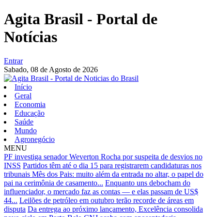
Agita Brasil - Portal de
Notícias
Entrar
Sabado,
08 de Agosto de 2026
Início
Geral
Economia
Educação
Saúde
Mundo
Agronegócio
MENU
PF investiga senador Weverton Rocha por suspeita de desvios no
INSS
Partidos têm até o dia 15 para registrarem candidaturas nos
tribunais
Mês dos Pais: muito além da entrada no altar, o papel do
pai na cerimônia de casamento...
Enquanto uns debocham do
influenciador, o mercado faz as contas — e elas passam de US$
44...
Leilões de petróleo em outubro terão recorde de áreas em
disputa
Da entrega ao próximo lançamento, Excelência consolida