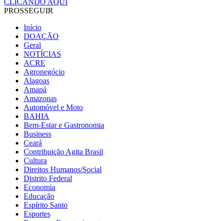
CLICANDO AQUI
PROSSEGUIR
Início
DOAÇÃO
Geral
NOTÍCIAS
ACRE
Agronegócio
Alagoas
Amapá
Amazonas
Automóvel e Moto
BAHIA
Bem-Estar e Gastronomia
Business
Ceará
Contribuição Agita Brasil
Cultura
Direitos Humanos/Social
Distrito Federal
Economia
Educação
Espírito Santo
Esportes