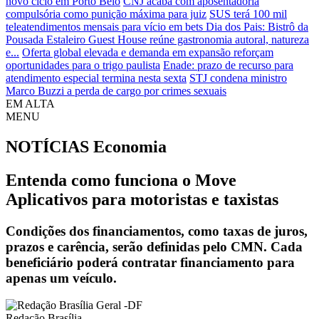
novo ciclo em Porto Belo
CNJ acaba com aposentadoria
compulsória como punição máxima para juiz
SUS terá 100 mil
teleatendimentos mensais para vício em bets
Dia dos Pais: Bistrô da
Pousada Estaleiro Guest House reúne gastronomia autoral, natureza
e...
Oferta global elevada e demanda em expansão reforçam
oportunidades para o trigo paulista
Enade: prazo de recurso para
atendimento especial termina nesta sexta
STJ condena ministro
Marco Buzzi a perda de cargo por crimes sexuais
EM ALTA
MENU
NOTÍCIAS
Economia
Entenda como funciona o Move
Aplicativos para motoristas e taxistas
Condições dos financiamentos, como taxas de juros,
prazos e carência, serão definidas pelo CMN. Cada
beneficiário poderá contratar financiamento para
apenas um veículo.
Redação Brasília...