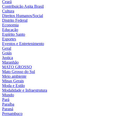
Ceará
Contribuição Agita Brasil
Cultura
Direitos Humanos/Social
Distrito Federal
Economia
Educação
Espírito Santo
Esportes
Eventos e Entretenimento
Geral
Goiás
Justiça
Maranhão
MATO GROSSO
Mato Grosso do Sul
Meio ambiente
Minas Gerais
Moda e Estilo
Modalidade e Infraestrutura
Mundo
Pará
Paraíba
Paraná
Pernambuco