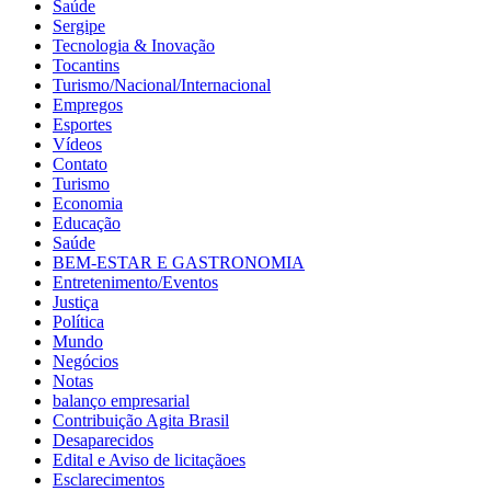
Saúde
Sergipe
Tecnologia & Inovação
Tocantins
Turismo/Nacional/Internacional
Empregos
Esportes
Vídeos
Contato
Turismo
Economia
Educação
Saúde
BEM-ESTAR E GASTRONOMIA
Entretenimento/Eventos
Justiça
Política
Mundo
Negócios
Notas
balanço empresarial
Contribuição Agita Brasil
Desaparecidos
Edital e Aviso de licitaçãoes
Esclarecimentos