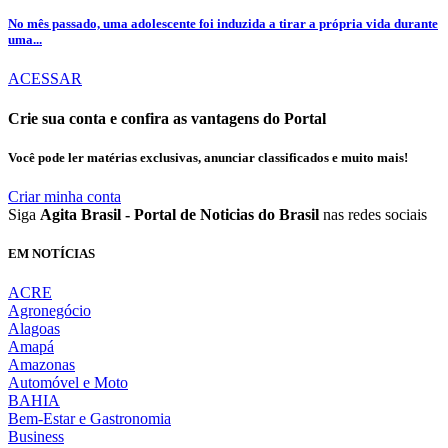
No mês passado, uma adolescente foi induzida a tirar a própria vida durante
uma...
ACESSAR
Crie sua conta e confira as vantagens do Portal
Você pode ler matérias exclusivas, anunciar classificados e muito mais!
Criar minha conta
Siga
Agita Brasil - Portal de Noticias do Brasil
nas redes sociais
EM NOTÍCIAS
ACRE
Agronegócio
Alagoas
Amapá
Amazonas
Automóvel e Moto
BAHIA
Bem-Estar e Gastronomia
Business