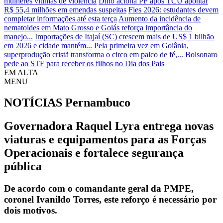
mulheres vítimas de violência
Dino aciona PF após TCU apontar
R$ 55,4 milhões em emendas suspeitas
Fies 2026: estudantes devem
completar informações até esta terça
Aumento da incidência de
nematoides em Mato Grosso e Goiás reforça importância do
manejo...
Importações de Itajaí (SC) crescem mais de US$ 1 bilhão
em 2026 e cidade mantém...
Pela primeira vez em Goiânia,
superprodução cristã transforma o circo em palco de fé,...
Bolsonaro
pede ao STF para receber os filhos no Dia dos Pais
EM ALTA
MENU
NOTÍCIAS
Pernambuco
Governadora Raquel Lyra entrega novas
viaturas e equipamentos para as Forças
Operacionais e fortalece segurança
pública
De acordo com o comandante geral da PMPE,
coronel Ivanildo Torres, este reforço é necessário por
dois motivos.