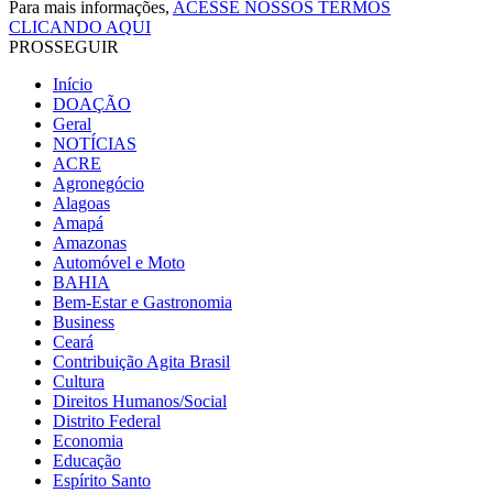
Para mais informações,
ACESSE NOSSOS TERMOS
CLICANDO AQUI
PROSSEGUIR
Início
DOAÇÃO
Geral
NOTÍCIAS
ACRE
Agronegócio
Alagoas
Amapá
Amazonas
Automóvel e Moto
BAHIA
Bem-Estar e Gastronomia
Business
Ceará
Contribuição Agita Brasil
Cultura
Direitos Humanos/Social
Distrito Federal
Economia
Educação
Espírito Santo