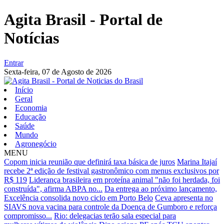
Agita Brasil - Portal de
Notícias
Entrar
Sexta-feira,
07 de Agosto de 2026
Início
Geral
Economia
Educação
Saúde
Mundo
Agronegócio
MENU
Copom inicia reunião que definirá taxa básica de juros
Marina Itajaí
recebe 2ª edição de festival gastronômico com menus exclusivos por
R$ 119
Liderança brasileira em proteína animal "não foi herdada, foi
construída", afirma ABPA no...
Da entrega ao próximo lançamento,
Excelência consolida novo ciclo em Porto Belo
Ceva apresenta no
SIAVS nova vacina para controle da Doença de Gumboro e reforça
compromisso...
Rio: delegacias terão sala especial para