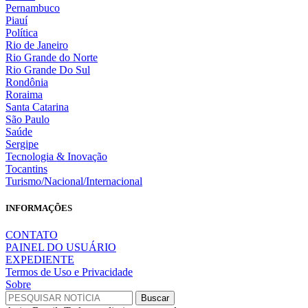
Pernambuco
Piauí
Política
Rio de Janeiro
Rio Grande do Norte
Rio Grande Do Sul
Rondônia
Roraima
Santa Catarina
São Paulo
Saúde
Sergipe
Tecnologia & Inovação
Tocantins
Turismo/Nacional/Internacional
INFORMAÇÕES
CONTATO
PAINEL DO USUÁRIO
EXPEDIENTE
Termos de Uso e Privacidade
Sobre