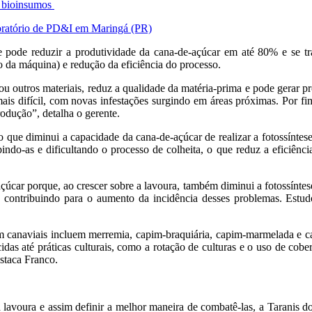
e bioinsumos
boratório de PD&I em Maringá (PR)
 pode reduzir a produtividade da cana-de-açúcar em até 80% e se tr
 da máquina) e redução da eficiência do processo.
u outros materiais, reduz a qualidade da matéria-prima e pode gerar p
mais difícil, com novas infestações surgindo em áreas próximas. Por f
odução”, detalha o gerente.
, o que diminui a capacidade da cana-de-açúcar de realizar a fotossínte
indo-as e dificultando o processo de colheita, o que reduz a eficiênc
úcar porque, ao crescer sobre a lavoura, também diminui a fotossíntes
 contribuindo para o aumento da incidência desses problemas. Estudo
em canaviais incluem merremia, capim-braquiária, capim-marmelada e c
as até práticas culturais, como a rotação de culturas e o uso de cobert
staca Franco.
ua lavoura e assim definir a melhor maneira de combatê-las, a Taranis do