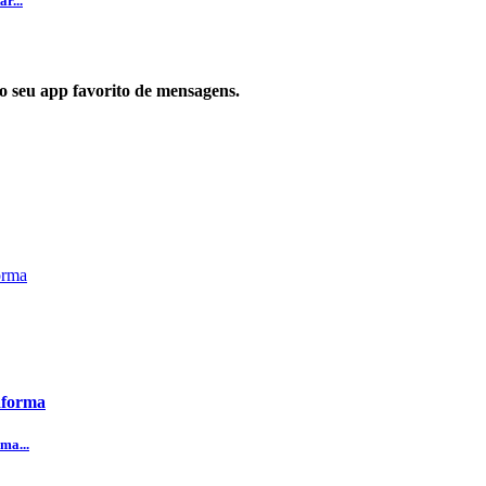
r...
 no seu app favorito de mensagens.
aforma
ma...