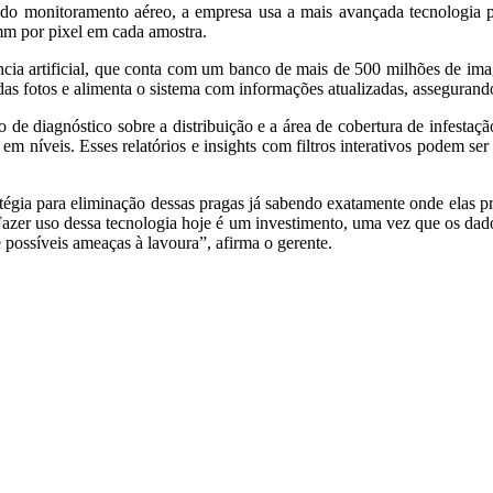
o do monitoramento aéreo, a empresa usa a mais avançada tecnologia 
mm por pixel em cada amostra.
ncia artificial, que conta com um banco de mais de 500 milhões de imag
 das fotos e alimenta o sistema com informações atualizadas, assegurand
io de diagnóstico sobre a distribuição e a área de cobertura de infesta
ão em níveis. Esses relatórios e insights com filtros interativos podem 
tégia para eliminação dessas pragas já sabendo exatamente onde elas p
 Fazer uso dessa tecnologia hoje é um investimento, uma vez que os da
 possíveis ameaças à lavoura”, afirma o gerente.