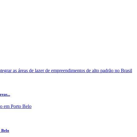
eas...
o Belo