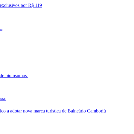
..
umos