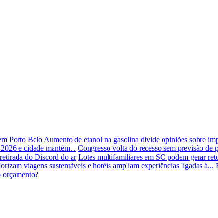
 em Porto Belo
Aumento de etanol na gasolina divide opiniões sobre im
 2026 e cidade mantém...
Congresso volta do recesso sem previsão de 
retirada do Discord do ar
Lotes multifamiliares em SC podem gerar re
lorizam viagens sustentáveis e hotéis ampliam experiências ligadas à...
no orçamento?