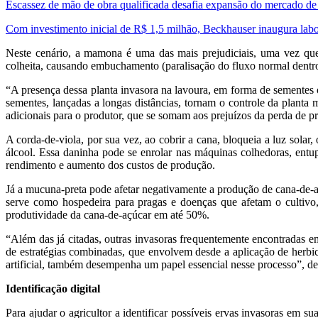
Escassez de mão de obra qualificada desafia expansão do mercado d
Com investimento inicial de R$ 1,5 milhão, Beckhauser inaugura la
Neste cenário, a mamona é uma das mais prejudiciais, uma vez que
colheita, causando embuchamento (paralisação do fluxo normal dentro
“A presença dessa planta invasora na lavoura, em forma de sementes o
sementes, lançadas a longas distâncias, tornam o controle da planta 
adicionais para o produtor, que se somam aos prejuízos da perda de pr
A corda-de-viola, por sua vez, ao cobrir a cana, bloqueia a luz solar
álcool. Essa daninha pode se enrolar nas máquinas colhedoras, entup
rendimento e aumento dos custos de produção.
Já a mucuna-preta pode afetar negativamente a produção de cana-de-aç
serve como hospedeira para pragas e doenças que afetam o cultivo,
produtividade da cana-de-açúcar em até 50%.
“Além das já citadas, outras invasoras frequentemente encontradas 
de estratégias combinadas, que envolvem desde a aplicação de herbicid
artificial, também desempenha um papel essencial nesse processo”, de
Identificação digital
Para ajudar o agricultor a identificar possíveis ervas invasoras em s