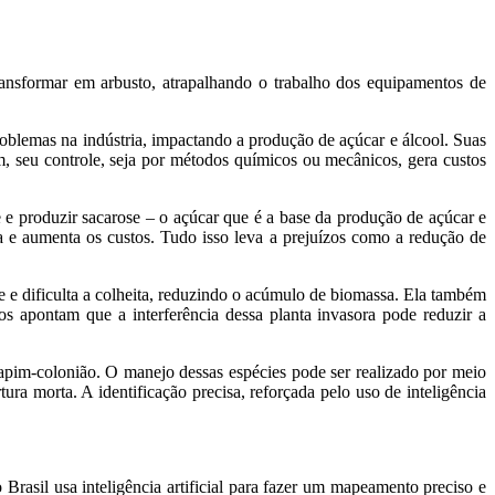
ansformar em arbusto, atrapalhando o trabalho dos equipamentos de
roblemas na indústria, impactando a produção de açúcar e álcool. Suas
im, seu controle, seja por métodos químicos ou mecânicos, gera custos
se e produzir sacarose – o açúcar que é a base da produção de açúcar e
ia e aumenta os custos. Tudo isso leva a prejuízos como a redução de
e e dificulta a colheita, reduzindo o acúmulo de biomassa. Ela também
s apontam que a interferência dessa planta invasora pode reduzir a
apim-colonião. O manejo dessas espécies pode ser realizado por meio
ura morta. A identificação precisa, reforçada pelo uso de inteligência
 Brasil usa inteligência artificial para fazer um mapeamento preciso e