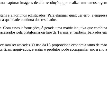
para capturar imagens de alta resolução, que realiza uma amostragem
ens e algoritmos sofisticados. Para eliminar qualquer erro, a empresa
o a qualidade contínua dos resultados.
ção. Com essas informações, é gerada uma matriz intuitiva que combina
ser acessados pela plataforma on-line da Taranis e, também, baixados em
recisam ser atacadas. O uso da IA proporciona economia tanto de mão
dos ficam arquivados, e assim o produtor pode acompanhar ano a ano a