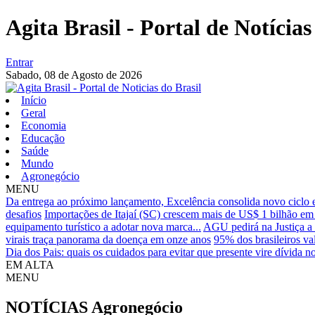
Agita Brasil - Portal de Notícias
Entrar
Sabado,
08 de Agosto de 2026
Início
Geral
Economia
Educação
Saúde
Mundo
Agronegócio
MENU
Da entrega ao próximo lançamento, Excelência consolida novo ciclo
desafios
Importações de Itajaí (SC) crescem mais de US$ 1 bilhão em
equipamento turístico a adotar nova marca...
AGU pedirá na Justiça a 
virais traça panorama da doença em onze anos
95% dos brasileiros va
Dia dos Pais: quais os cuidados para evitar que presente vire dívida 
EM ALTA
MENU
NOTÍCIAS
Agronegócio