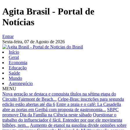
Agita Brasil - Portal de
Notícias
Entrar
Sexta-feira,
07 de Agosto de 2026
Início
Geral
Economia
Educação
Saúde
Mundo
Agronegócio
MENU
Nova geração se destaca e conquista títulos na sétima etapa do
Circuito Fairmont de Beach...
Celpe-Bras: inscrições para segunda
edição estão abertas até dia 6
Entre a praia e o café: La Casadella
abre as portas em Geribá com proposta de gastronomia...
SBPC
promove Dia da Família na Ciência neste sábado
Questionar o
trabalho do influenciador é fácil. Entender por que ele movimenta
bilhões, nem...
Aumento de etanol na gasolina divide opiniões sobre