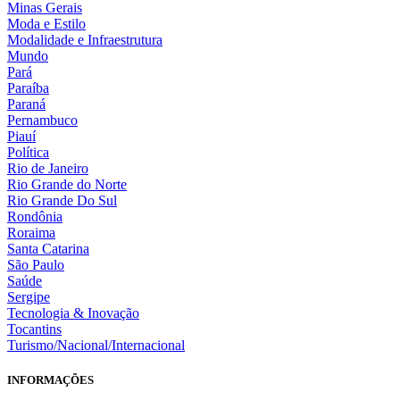
Minas Gerais
Moda e Estilo
Modalidade e Infraestrutura
Mundo
Pará
Paraíba
Paraná
Pernambuco
Piauí
Política
Rio de Janeiro
Rio Grande do Norte
Rio Grande Do Sul
Rondônia
Roraima
Santa Catarina
São Paulo
Saúde
Sergipe
Tecnologia & Inovação
Tocantins
Turismo/Nacional/Internacional
INFORMAÇÕES