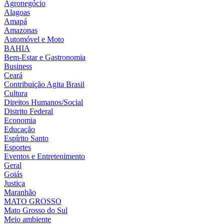
Agronegócio
Alagoas
Amapá
Amazonas
Automóvel e Moto
BAHIA
Bem-Estar e Gastronomia
Business
Ceará
Contribuição Agita Brasil
Cultura
Direitos Humanos/Social
Distrito Federal
Economia
Educação
Espírito Santo
Esportes
Eventos e Entretenimento
Geral
Goiás
Justiça
Maranhão
MATO GROSSO
Mato Grosso do Sul
Meio ambiente