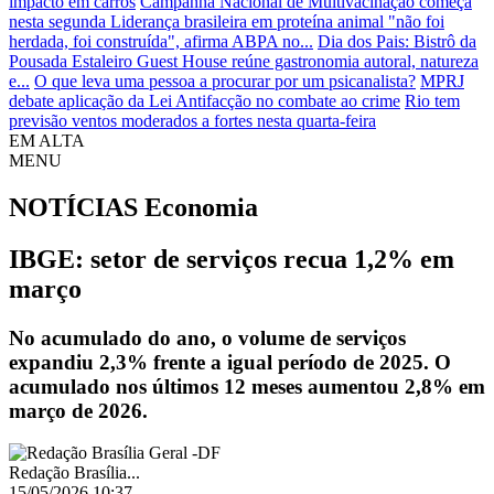
impacto em carros
Campanha Nacional de Multivacinação começa
nesta segunda
Liderança brasileira em proteína animal "não foi
herdada, foi construída", afirma ABPA no...
Dia dos Pais: Bistrô da
Pousada Estaleiro Guest House reúne gastronomia autoral, natureza
e...
O que leva uma pessoa a procurar por um psicanalista?
MPRJ
debate aplicação da Lei Antifacção no combate ao crime
Rio tem
previsão ventos moderados a fortes nesta quarta-feira
EM ALTA
MENU
NOTÍCIAS
Economia
IBGE: setor de serviços recua 1,2% em
março
No acumulado do ano, o volume de serviços
expandiu 2,3% frente a igual período de 2025. O
acumulado nos últimos 12 meses aumentou 2,8% em
março de 2026.
Redação Brasília...
15/05/2026 10:37