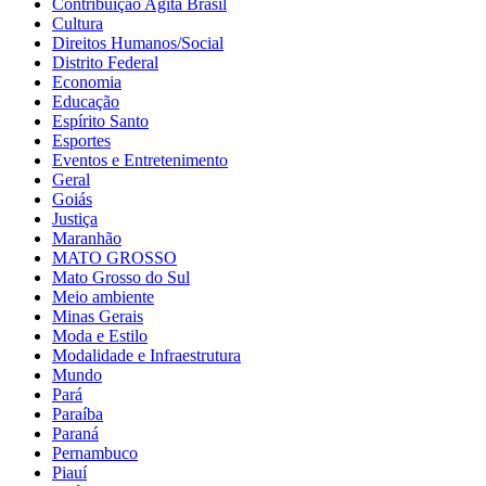
Contribuição Agita Brasil
Cultura
Direitos Humanos/Social
Distrito Federal
Economia
Educação
Espírito Santo
Esportes
Eventos e Entretenimento
Geral
Goiás
Justiça
Maranhão
MATO GROSSO
Mato Grosso do Sul
Meio ambiente
Minas Gerais
Moda e Estilo
Modalidade e Infraestrutura
Mundo
Pará
Paraíba
Paraná
Pernambuco
Piauí