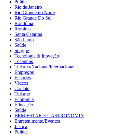
Política
Rio de Janeiro
Rio Grande do Norte
Rio Grande Do Sul
Rondônia
Roraima
Santa Catarina
São Paulo
Saúde
Sergipe
Tecnologia & Inovação
Tocantins
Turismo/Nacional/Internacional
Empregos
Esportes
Vídeos
Contato
Turismo
Economia
Educação
Saúde
BEM-ESTAR E GASTRONOMIA
Entretenimento/Eventos
Justiça
Política