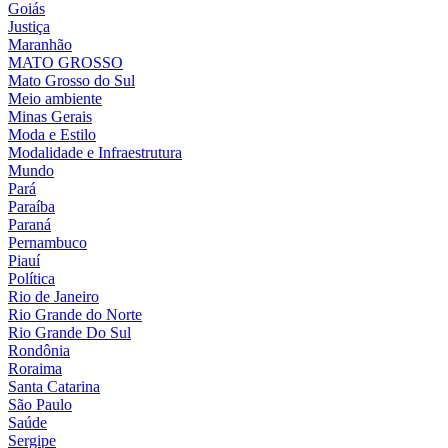
Goiás
Justiça
Maranhão
MATO GROSSO
Mato Grosso do Sul
Meio ambiente
Minas Gerais
Moda e Estilo
Modalidade e Infraestrutura
Mundo
Pará
Paraíba
Paraná
Pernambuco
Piauí
Política
Rio de Janeiro
Rio Grande do Norte
Rio Grande Do Sul
Rondônia
Roraima
Santa Catarina
São Paulo
Saúde
Sergipe