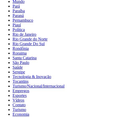
Mundo
Pará
Paraíba
Paraná
Pernambuco
Piauí
Política
Rio de Janeiro
Rio Grande do Norte
Rio Grande Do Sul
Rondônia
Roraima
Santa Catarina
São Paulo
Saúde
Sergipe
Tecnologia & Inovação
Tocantins
Turismo/Nacional/Internacional
Empregos
Esportes
Vídeos
Contato
Turismo
Economia