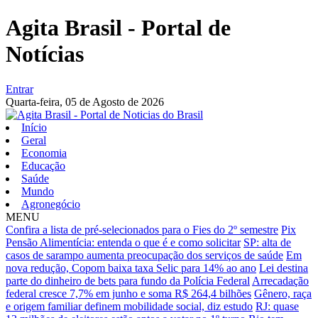
Agita Brasil - Portal de
Notícias
Entrar
Quarta-feira,
05 de Agosto de 2026
Início
Geral
Economia
Educação
Saúde
Mundo
Agronegócio
MENU
Confira a lista de pré-selecionados para o Fies do 2º semestre
Pix
Pensão Alimentícia: entenda o que é e como solicitar
SP: alta de
casos de sarampo aumenta preocupação dos serviços de saúde
Em
nova redução, Copom baixa taxa Selic para 14% ao ano
Lei destina
parte do dinheiro de bets para fundo da Polícia Federal
Arrecadação
federal cresce 7,7% em junho e soma R$ 264,4 bilhões
Gênero, raça
e origem familiar definem mobilidade social, diz estudo
RJ: quase