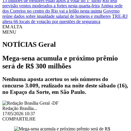
13 milhões de eleitores estão aptos a votar no 1º turno
Rio tem
previsão ventos moderados a fortes nesta quarta-feira
Antiga sede
dos Correios no centro do Rio vai a leilão nesta quinta
Governo
reúne dados sobre igualdade salarial de homens e mulheres
TRE-RJ
altera 66 locais de votação por questões de segurança
EM ALTA
MENU
NOTÍCIAS
Geral
Mega-sena acumula e próximo prêmio
será de R$ 300 milhões
Nenhuma aposta acertou os seis números do
concurso 3.009, realizado na noite deste sábado (16),
no Espaço da Sorte, em São Paulo.
Redação Brasília...
17/05/2026 10:37
COMPARTILHE