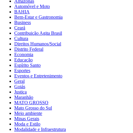
Amazonas
Automóvel e Moto
BAHIA
Bem-Estar e Gastronomia
Business
Ceará
Contribuição Agita Brasil
Cultura
Direitos Humanos/Social
Distrito Federal
Economia
Educação
Espírito Santo
Esportes
Eventos e Entretenimento
Geral
Goiás
Justiça
Maranhão
MATO GROSSO
Mato Grosso do Sul
Meio ambiente
Minas Gerais
Moda e Estilo
Modalidade e Infraestrutura