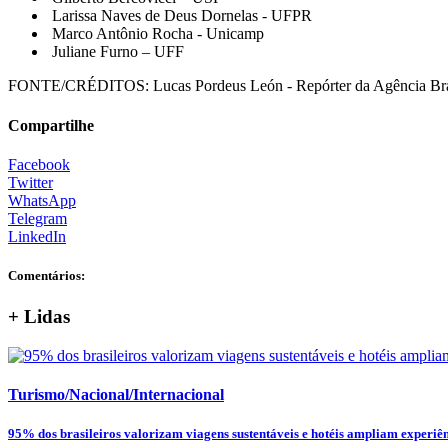
⁠Larissa Naves de Deus Dornelas - UFPR
⁠Marco Antônio Rocha - Unicamp
⁠Juliane Furno – UFF
FONTE/CRÉDITOS:
Lucas Pordeus León - Repórter da Agência Bra
Compartilhe
Facebook
Twitter
WhatsApp
Telegram
LinkedIn
Comentários:
+ Lidas
Turismo/Nacional/Internacional
95% dos brasileiros valorizam viagens sustentáveis e hotéis ampliam experiênc