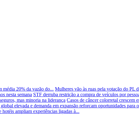
m média 20% da vazão do...
Mulheres vão às ruas pela votação do PL 
hos nesta semana
STF derruba restrição a compra de veículos por pesso
seguros, mas minoria na liderança
Casos de câncer colorretal crescem e
 global elevada e demanda em expansão reforçam oportunidades para o 
 hotéis ampliam experiências ligadas à...