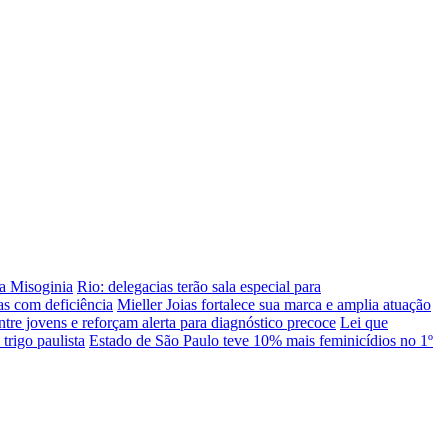
da Misoginia
Rio: delegacias terão sala especial para
as com deficiência
Mieller Joias fortalece sua marca e amplia atuação
ntre jovens e reforçam alerta para diagnóstico precoce
Lei que
trigo paulista
Estado de São Paulo teve 10% mais feminicídios no 1º