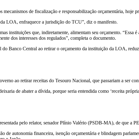
s mecanismos de fiscalização e responsabilização orçamentária, hoje p
da LOA, enfraquece a jurisdição do TCU”, diz o manifesto.
mas instituições que, indiretamente, alimentam seu orçamento. “Essa é 
mente dos interesses dos regulados”, completa o documento.
al do Banco Central ao retirar o orçamento da instituição da LOA, red
erno ao retirar receitas do Tesouro Nacional, que passariam a ser con
xaria de abater a dívida, porque seria entendida como ‘receita própri
resentada pelo relator, senador Plínio Valério (PSDB-MA), de que a PEC
o de autonomia financeira, isenção orçamentária e blindagem parlamen
ro e Japão.