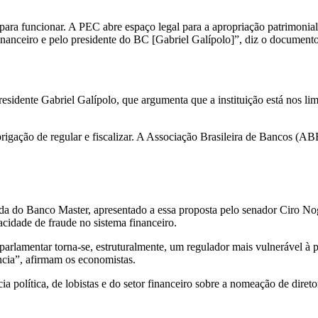
ara funcionar. A PEC abre espaço legal para a apropriação patrimonial
financeiro e pelo presidente do BC [Gabriel Galípolo]”, diz o documento
sidente Gabriel Galípolo, que argumenta que a instituição está nos limi
gação de regular e fiscalizar. A Associação Brasileira de Bancos (AB
a do Banco Master, apresentado a essa proposta pelo senador Ciro Nogu
pacidade de fraude no sistema financeiro.
amentar torna-se, estruturalmente, um regulador mais vulnerável à pre
ncia”, afirmam os economistas.
ia política, de lobistas e do setor financeiro sobre a nomeação de dire