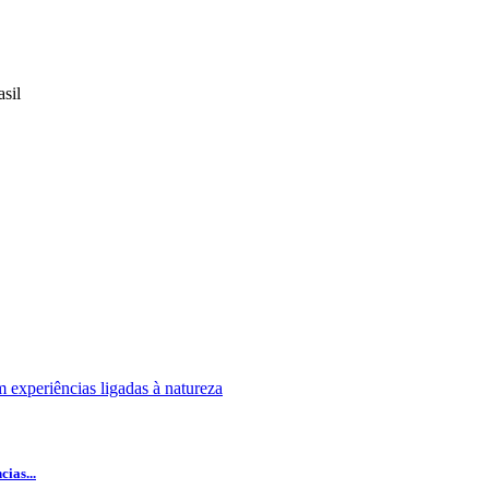
sil
ias...