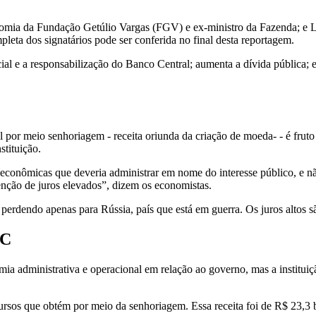
economia da Fundação Getúlio Vargas (FGV) e ex-ministro da Fazenda; 
pleta dos signatários pode ser conferida no final desta reportagem.
social e a responsabilização do Banco Central; aumenta a dívida públic
al por meio senhoriagem - receita oriunda da criação de moeda- - é fr
stituição.
roeconômicas que deveria administrar em nome do interesse público, e
tenção de juros elevados”, dizem os economistas.
perdendo apenas para Rússia, país que está em guerra. Os juros altos s
BC
a administrativa e operacional em relação ao governo, mas a institui
rsos que obtém por meio da senhoriagem. Essa receita foi de R$ 23,3 