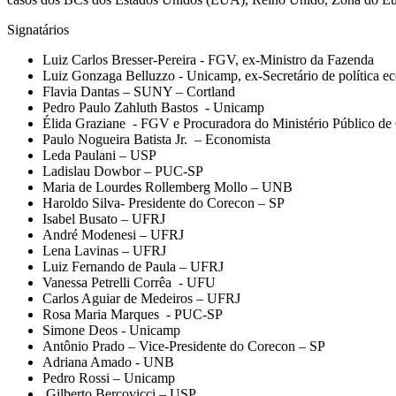
Signatários
⁠Luiz Carlos Bresser-Pereira - FGV, ex-Ministro da Fazenda
⁠Luiz Gonzaga Belluzzo - Unicamp, ex-Secretário de política 
⁠Flavia Dantas – SUNY – Cortland
⁠Pedro Paulo Zahluth Bastos - Unicamp
⁠Élida Graziane - FGV e Procuradora do Ministério Público de
⁠Paulo Nogueira Batista Jr. – Economista
⁠Leda Paulani – USP
⁠Ladislau Dowbor – PUC-SP
⁠Maria de Lourdes Rollemberg Mollo – UNB
⁠Haroldo Silva- Presidente do Corecon – SP
⁠Isabel Busato – UFRJ
André Modenesi – UFRJ
⁠Lena Lavinas – UFRJ
⁠Luiz Fernando de Paula – UFRJ
⁠Vanessa Petrelli Corrêa - UFU
⁠Carlos Aguiar de Medeiros – UFRJ
⁠Rosa Maria Marques - PUC-SP
Simone Deos - Unicamp
⁠Antônio Prado – Vice-Presidente do Corecon – SP
⁠Adriana Amado - UNB
⁠Pedro Rossi – Unicamp
⁠Gilberto Bercovicci – USP