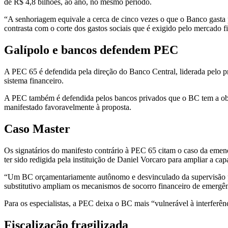
de R$ 4,8 bilhões, ao ano, no mesmo período.
“A senhoriagem equivale a cerca de cinco vezes o que o Banco gasta p
contrasta com o corte dos gastos sociais que é exigido pelo mercado 
Galípolo e bancos defendem PEC
A PEC 65 é defendida pela direção do Banco Central, liderada pelo pre
sistema financeiro.
A PEC também é defendida pelos bancos privados que o BC tem a obri
manifestado favoravelmente à proposta.
Caso Master
Os signatários do manifesto contrário à PEC 65 citam o caso da emend
ter sido redigida pela instituição de Daniel Vorcaro para ampliar a ca
“Um BC orçamentariamente autônomo e desvinculado da supervisão parl
substitutivo ampliam os mecanismos de socorro financeiro de emergê
Para os especialistas, a PEC deixa o BC mais “vulnerável à interferênc
Fiscalização fragilizada