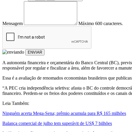
Mensagem
Máximo 600 caracteres.
ENVIAR
A autonomia financeira e orçamentária do Banco Central (BC), previst
responsável por regular e fiscalizar a área, além de favorecer a manute
Essa é a avaliação de renomados economistas brasileiros que publica
“A PEC cria independência seletiva: afasta o BC do controle democr
financeiro. Perdem-se os freios dos poderes constituídos e os canais d
Leia Também:
Ninguém acerta Mega-Sena; prêmio acumula para R$ 165 milhões
Balança comercial de julho tem superávit de US$ 7 bilhões