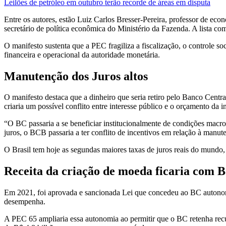
Leilões de petróleo em outubro terão recorde de áreas em disputa
Entre os autores, estão Luiz Carlos Bresser-Pereira, professor de 
secretário de política econômica do Ministério da Fazenda. A lista com
O manifesto sustenta que a PEC fragiliza a fiscalização, o controle 
financeira e operacional da autoridade monetária.
Manutenção dos Juros altos
O manifesto destaca que a dinheiro que seria retiro pelo Banco Centr
criaria um possível conflito entre interesse público e o orçamento da in
“O BC passaria a se beneficiar institucionalmente de condições mac
juros, o BCB passaria a ter conflito de incentivos em relação à manu
O Brasil tem hoje as segundas maiores taxas de juros reais do mundo, 
Receita da criação de moeda ficaria com 
Em 2021, foi aprovada e sancionada Lei que concedeu ao BC autonomi
desempenha.
A PEC 65 ampliaria essa autonomia ao permitir que o BC retenha recu