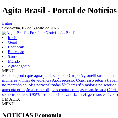
Agita Brasil - Portal de Notícias
Entrar
Sexta-feira,
07 de Agosto de 2026
Início
Geral
Economia
Educação
Saúde
Mundo
Agronegócio
MENU
Estudo aponta que águas de fazenda do Grupo Agronelli sustentam e
mulheres vítimas de violência
Após recesso, Congresso retoma trabal
no mercado de joias personalizadas
Mulheres são maioria no setor de 
aumenta punição a crimes digitais contra crianças é sancionada
Oferta
semestre de 2026
95% dos brasileiros valorizam viagens sustentáveis e
EM ALTA
MENU
NOTÍCIAS
Economia