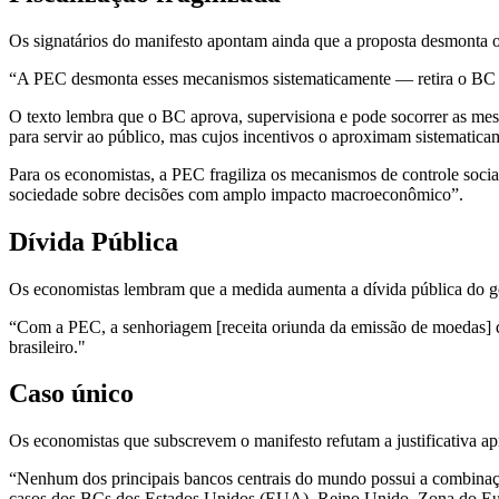
Os signatários do manifesto apontam ainda que a proposta desmonta o
“A PEC desmonta esses mecanismos sistematicamente — retira o BC 
O texto lembra que o BC aprova, supervisiona e pode socorrer as mes
para servir ao público, mas cujos incentivos o aproximam sistematica
Para os economistas, a PEC fragiliza os mecanismos de controle soci
sociedade sobre decisões com amplo impacto macroeconômico”.
Dívida Pública
Os economistas lembram que a medida aumenta a dívida pública do gov
“Com a PEC, a senhoriagem [receita oriunda da emissão de moedas] dei
brasileiro."
Caso único
Os economistas que subscrevem o manifesto refutam a justificativa ap
“Nenhum dos principais bancos centrais do mundo possui a combinaçã
casos dos BCs dos Estados Unidos (EUA), Reino Unido, Zona do Eu