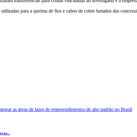
izaram transferências para contas vinculadas ao investigado e a empresa
lizadas para a queima de fios e cabos de cobre furtados das concessio
eas...