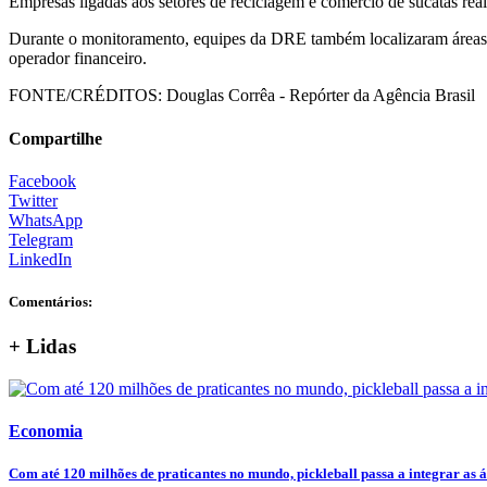
Empresas ligadas aos setores de reciclagem e comércio de sucatas real
Durante o monitoramento, equipes da DRE também localizaram áreas uti
operador financeiro.
FONTE/CRÉDITOS:
Douglas Corrêa - Repórter da Agência Brasil
Compartilhe
Facebook
Twitter
WhatsApp
Telegram
LinkedIn
Comentários:
+ Lidas
Economia
Com até 120 milhões de praticantes no mundo, pickleball passa a integrar as ár