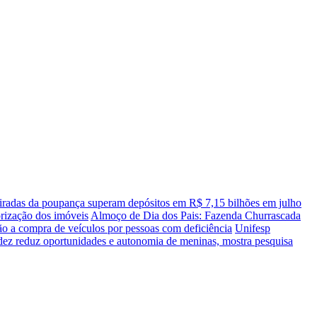
iradas da poupança superam depósitos em R$ 7,15 bilhões em julho
orização dos imóveis
Almoço de Dia dos Pais: Fazenda Churrascada
ão a compra de veículos por pessoas com deficiência
Unifesp
dez reduz oportunidades e autonomia de meninas, mostra pesquisa