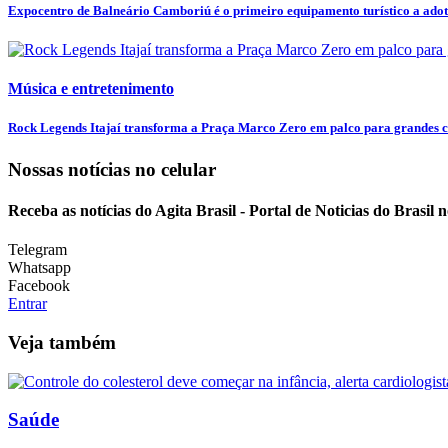
Expocentro de Balneário Camboriú é o primeiro equipamento turístico a adota
Música e entretenimento
Rock Legends Itajaí transforma a Praça Marco Zero em palco para grandes clá
Nossas notícias
no celular
Receba as notícias do Agita Brasil - Portal de Noticias do Brasil
Telegram
Whatsapp
Facebook
Entrar
Veja também
Saúde