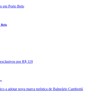
o Belo
..