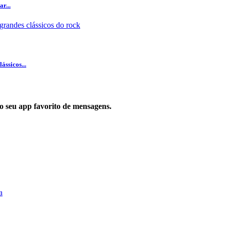
r...
ssicos...
 no seu app favorito de mensagens.