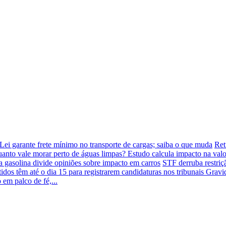
Lei garante frete mínimo no transporte de cargas; saiba o que muda
Ret
anto vale morar perto de águas limpas? Estudo calcula impacto na val
 gasolina divide opiniões sobre impacto em carros
STF derruba restriç
tidos têm até o dia 15 para registrarem candidaturas nos tribunais
Gravi
 em palco de fé,...