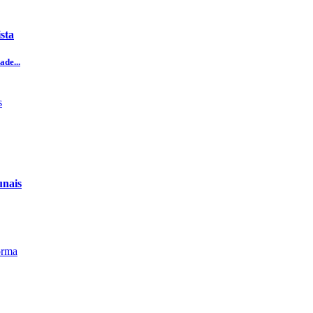
sta
ade...
unais