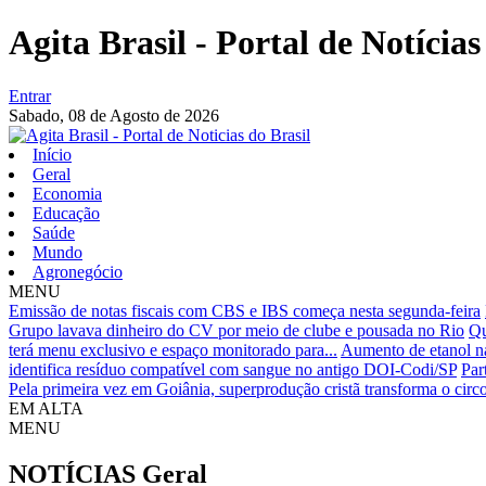
Agita Brasil - Portal de Notícias
Entrar
Sabado,
08 de Agosto de 2026
Início
Geral
Economia
Educação
Saúde
Mundo
Agronegócio
MENU
Emissão de notas fiscais com CBS e IBS começa nesta segunda-feira
Grupo lavava dinheiro do CV por meio de clube e pousada no Rio
Qu
terá menu exclusivo e espaço monitorado para...
Aumento de etanol na
identifica resíduo compatível com sangue no antigo DOI-Codi/SP
Par
Pela primeira vez em Goiânia, superprodução cristã transforma o circo
EM ALTA
MENU
NOTÍCIAS
Geral