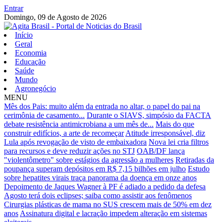
Entrar
Domingo,
09 de Agosto de 2026
Início
Geral
Economia
Educação
Saúde
Mundo
Agronegócio
MENU
Mês dos Pais: muito além da entrada no altar, o papel do pai na
cerimônia de casamento...
Durante o SIAVS, simpósio da FACTA
debate resistência antimicrobiana a um mês de...
Mais do que
construir edifícios, a arte de recomeçar
Atitude irresponsável, diz
Lula após revogação de visto de embaixadora
Nova lei cria filtros
para recursos e deve reduzir ações no STJ
OAB/DF lança
"violentômetro" sobre estágios da agressão a mulheres
Retiradas da
poupança superam depósitos em R$ 7,15 bilhões em julho
Estudo
sobre hepatites virais traça panorama da doença em onze anos
Depoimento de Jaques Wagner à PF é adiado a pedido da defesa
Agosto terá dois eclipses; saiba como assistir aos fenômenos
Cirurgias plásticas de mama no SUS crescem mais de 50% em dez
anos
Assinatura digital e lacração impedem alteração em sistemas