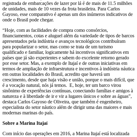
registrada de embarcações de lazer por lá é de mais de 11.5 milhões
de unidades, mais de 10 vezes da frota brasileira. Para Carlos
Gayoso, esse comparativo é apenas um dos inúmeros indicativos de
onde o Brasil pode chegar.
“Hoje, com as facilidades de compra como consórcios,
financiamentos, cotas e aluguel além da variedade de tipos de barcos
apresentados pela indústria e avanços tecnológicos contribuíram
para popularizar o setor, mas como se trata de um turismo
qualificado e familiar, logicamente há incentivos significativos em
países que já são experientes e sabem do excelente retorno gerado
por esse setor. Mas, a exemplo de Itajaí e de outras iniciativas em
termos de ampliação de infraestrutura e incentivos à indústria náutica
em outras localidades do Brasil, acredito que haverá um
crescimento, desde que haja visão e união, porque o mais difícil, que
é a vocação natural, nós já temos. E, hoje, ter um barco virou
sinônimo de experiências contínuas, conectando famílias e amigos à
natureza e à liberdade de ir e vir a lugares únicos e sobre as águas”,
destaca Carlos Gayoso de Oliveira, que também é engenheiro,
especialista do setor náutico além de dirigir uma das maiores e mais
modernas marinas do país.
Sobre a Marina Itajaí
Com início das operações em 2016, a Marina Itajaí está localizada