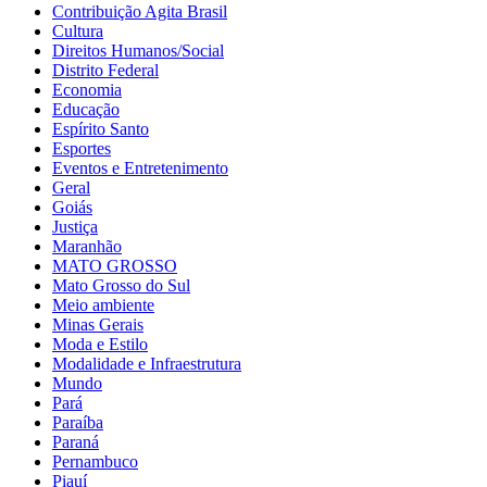
Contribuição Agita Brasil
Cultura
Direitos Humanos/Social
Distrito Federal
Economia
Educação
Espírito Santo
Esportes
Eventos e Entretenimento
Geral
Goiás
Justiça
Maranhão
MATO GROSSO
Mato Grosso do Sul
Meio ambiente
Minas Gerais
Moda e Estilo
Modalidade e Infraestrutura
Mundo
Pará
Paraíba
Paraná
Pernambuco
Piauí