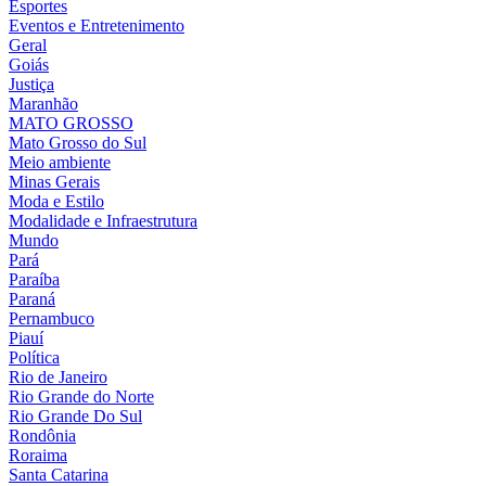
Esportes
Eventos e Entretenimento
Geral
Goiás
Justiça
Maranhão
MATO GROSSO
Mato Grosso do Sul
Meio ambiente
Minas Gerais
Moda e Estilo
Modalidade e Infraestrutura
Mundo
Pará
Paraíba
Paraná
Pernambuco
Piauí
Política
Rio de Janeiro
Rio Grande do Norte
Rio Grande Do Sul
Rondônia
Roraima
Santa Catarina