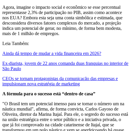
Agora, imagine o impacto social e econômico se esse percentual
representasse 2,3% de participação no PIB, assim como acontece
nos EUA? Embora esta seja uma conta simbólica e estimada, que
desconsidera diversos fatores complexos do mercado, a projeção
indica um potencial de gerar, no mínimo, de forma bem modesta,
mais de 1 milhão de empregos.
Leia Também:
Ainda dá tempo de mudar a vida financeira em 2026?
Ex-diarista, jovem de 22 anos comanda duas franquias no interior de
São Paulo
CEOs se tornam protagonistas da comunicação das empresas e
impulsionam nova estratégia de marketing
A fórmula para o sucesso está “dentro de casa”
"O Brasil tem um potencial imenso para se tornar o número um na
náutica mundial", afirma, de forma convicta, Carlos Gayoso de
Oliveira, diretor da Marina Itajaí. Para ele, o segredo do sucesso está
na união estratégica entre o setor público e a iniciativa privada, o
que já foi comprovado na cidade catarinense de Itajaí, que se
transformou em um polo náutico e vem se aperfeiçoando há quase