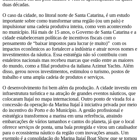
duas décadas.
O caso da cidade, no litoral norte de Santa Catarina, é um estudo
importante sobre como transformar uma região (ou um país) e
impulsionar uma cadeia produtiva inteira, como vem acontecendo
no município. Há mais de 15 anos, o Governo de Santa Catarina e a
cidade estabeleceram políticas de incentivos fiscais com o
pensamento de “baixar impostos para lucrar (e muito)” com os
impactos econômicos ao fortalecer a indústria e atrair novos nomes e
investimentos da náutica. Essa estratégia não só contribuiu com
estaleiros nacionais mas recebeu marcas que estão entre as maiores
do mundo, como a filial produtiva da italiana Azimut Yachts. Além
disso, gerou novos investimentos, estimulou o turismo, postos de
trabalho e uma ampla cadeia de produtos e serviços.
O desenvolvimento foi bem além da produção. A cidade investiu em
infraestrutura turística e na atração de grandes eventos náuticos, que
colocaram Itajaí no mapa internacional. Outro ponto de virada foi a
concessão da operação da Marina Itajaí à iniciativa privada por meio
do incentivo do Porto e do Município. A gestão profissional e
estratégica transformou a marina em uma referência, atraindo
embarcações de vários tamanhos e cantos do planeta, já que o local
oferece serviços de ponta, uma baía protegida e virou um catalisador
para o ecossistema náutico da região com inovações anuais. Um
exemplo é a consolidação do Marina Itajaí Boat Show que se tornou