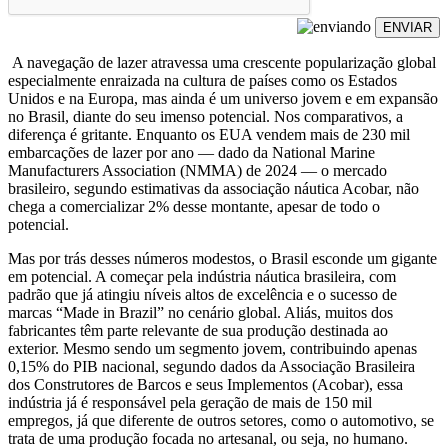
ENVIAR
A navegação de lazer atravessa uma crescente popularização global
especialmente enraizada na cultura de países como os Estados
Unidos e na Europa, mas ainda é um universo jovem e em expansão
no Brasil, diante do seu imenso potencial. Nos comparativos, a
diferença é gritante. Enquanto os EUA vendem mais de 230 mil
embarcações de lazer por ano — dado da National Marine
Manufacturers Association (NMMA) de 2024 — o mercado
brasileiro, segundo estimativas da associação náutica Acobar,
não
chega a comercializar 2% desse montante, apesar de todo o
potencial.
Mas por trás desses números modestos, o Brasil esconde um gigante
em potencial. A começar pela indústria náutica brasileira, com
padrão que já atingiu níveis altos de excelência e o sucesso de
marcas “Made in Brazil” no cenário global. Aliás, muitos dos
fabricantes têm parte relevante de sua produção destinada ao
exterior. Mesmo sendo um segmento jovem, contribuindo apenas
0,15% do PIB nacional, segundo dados da Associação Brasileira
dos Construtores de Barcos e seus Implementos (Acobar), essa
indústria já é responsável pela geração de mais de 150 mil
empregos, já que diferente de outros setores, como o automotivo, se
trata de uma produção focada no artesanal, ou seja, no humano.