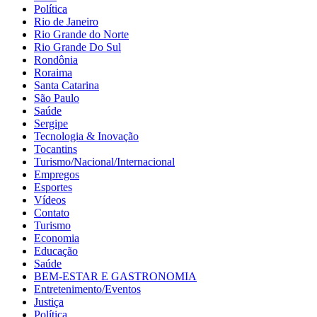
Política
Rio de Janeiro
Rio Grande do Norte
Rio Grande Do Sul
Rondônia
Roraima
Santa Catarina
São Paulo
Saúde
Sergipe
Tecnologia & Inovação
Tocantins
Turismo/Nacional/Internacional
Empregos
Esportes
Vídeos
Contato
Turismo
Economia
Educação
Saúde
BEM-ESTAR E GASTRONOMIA
Entretenimento/Eventos
Justiça
Política