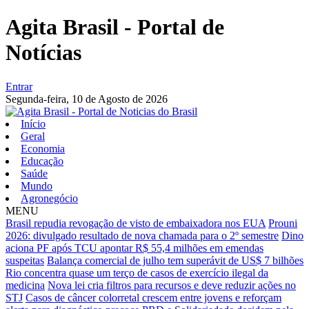
Agita Brasil - Portal de
Notícias
Entrar
Segunda-feira,
10 de Agosto de 2026
Início
Geral
Economia
Educação
Saúde
Mundo
Agronegócio
MENU
Brasil repudia revogação de visto de embaixadora nos EUA
Prouni
2026: divulgado resultado de nova chamada para o 2º semestre
Dino
aciona PF após TCU apontar R$ 55,4 milhões em emendas
suspeitas
Balança comercial de julho tem superávit de US$ 7 bilhões
Rio concentra quase um terço de casos de exercício ilegal da
medicina
Nova lei cria filtros para recursos e deve reduzir ações no
STJ
Casos de câncer colorretal crescem entre jovens e reforçam