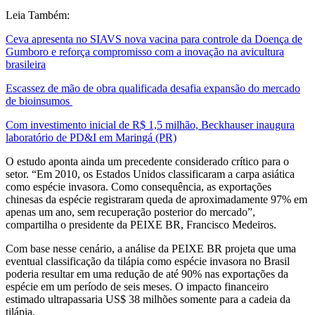
Leia Também:
Ceva apresenta no SIAVS nova vacina para controle da Doença de
Gumboro e reforça compromisso com a inovação na avicultura
brasileira
Escassez de mão de obra qualificada desafia expansão do mercado
de bioinsumos
Com investimento inicial de R$ 1,5 milhão, Beckhauser inaugura
laboratório de PD&I em Maringá (PR)
O estudo aponta ainda um precedente considerado crítico para o
setor. “Em 2010, os Estados Unidos classificaram a carpa asiática
como espécie invasora. Como consequência, as exportações
chinesas da espécie registraram queda de aproximadamente 97% em
apenas um ano, sem recuperação posterior do mercado”,
compartilha o presidente da PEIXE BR, Francisco Medeiros.
Com base nesse cenário, a análise da PEIXE BR projeta que uma
eventual classificação da tilápia como espécie invasora no Brasil
poderia resultar em uma redução de até 90% nas exportações da
espécie em um período de seis meses. O impacto financeiro
estimado ultrapassaria US$ 38 milhões somente para a cadeia da
tilápia.