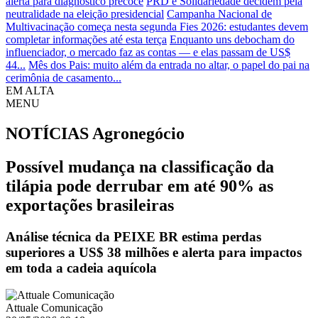
alerta para diagnóstico precoce
PRD e Solidariedade decidem pela
neutralidade na eleição presidencial
Campanha Nacional de
Multivacinação começa nesta segunda
Fies 2026: estudantes devem
completar informações até esta terça
Enquanto uns debocham do
influenciador, o mercado faz as contas — e elas passam de US$
44...
Mês dos Pais: muito além da entrada no altar, o papel do pai na
cerimônia de casamento...
EM ALTA
MENU
NOTÍCIAS
Agronegócio
Possível mudança na classificação da
tilápia pode derrubar em até 90% as
exportações brasileiras
Análise técnica da PEIXE BR estima perdas
superiores a US$ 38 milhões e alerta para impactos
em toda a cadeia aquícola
Attuale Comunicação