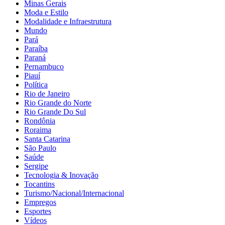
Minas Gerais
Moda e Estilo
Modalidade e Infraestrutura
Mundo
Pará
Paraíba
Paraná
Pernambuco
Piauí
Política
Rio de Janeiro
Rio Grande do Norte
Rio Grande Do Sul
Rondônia
Roraima
Santa Catarina
São Paulo
Saúde
Sergipe
Tecnologia & Inovação
Tocantins
Turismo/Nacional/Internacional
Empregos
Esportes
Vídeos