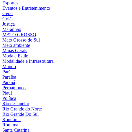
Esportes
Eventos e Entretenimento
Geral
Goiás
Justiça
Maranhão
MATO GROSSO
Mato Grosso do Sul
Meio ambiente
Minas Gerais
Moda e Estilo
Modalidade e Infraestrutura
Mundo
Pará
Paraíba
Paraná
Pernambuco
Piauí
Política
Rio de Janeiro
Rio Grande do Norte
Rio Grande Do Sul
Rondônia
Roraima
Santa Catarina