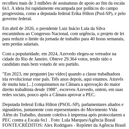
recolheu mais de 3 milhões de assinaturas de apoio ao fim da escala
6x1. A ideia foi rapidamente encampada por políticos do campo
progressista, como a deputada federal Erika Hilton (Psol-SP), e pelo
governo federal.
Em abril de 2026, o presidente Luiz Inácio Lula da Silva
encaminhou ao Congresso Nacional, com urgência, o projeto de lei
para reduzir o limite da jornada de trabalho para 40 horas semanais,
sem perdas salariais.
Com a popularidade, em 2024, Azevedo elegeu-se vereador na
cidade do Rio de Janeiro. Obteve 29.364 votos, tendo sido o
candidato mais bem votado de seu partido.
"Em 2023, me perguntei [no vídeo] quando a classe trabalhadora
iria revolucionar esse país. Três anos depois, aqui estamos. Através
de muita luta [...] conquistamos na Câmara a aprovação do maior
direito trabalhista desde 1988", escreveu Azevedo, ontem, em suas
redes sociais, pouco após a Câmara aprovar a PEC.
Deputada federal Erika Hilton (PSOL-SP), parlamentares aliados e
signatários, juntamente com representantes do Movimento Vida
Além do Trabalho, durante coletiva à imprensa após protocolarem a
PEC contra a Escala 6x1 . Foto: Lula Marques/Agência Brasil
FONTE/CRÉDITOS:
Alex Rodrigues - Repórter da Agência Brasil