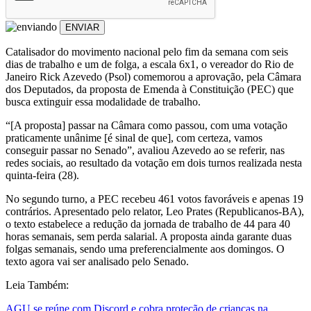
ENVIAR
Catalisador do movimento nacional pelo fim da semana com seis
dias de trabalho e um de folga, a escala 6x1, o vereador do Rio de
Janeiro Rick Azevedo (Psol) comemorou a aprovação, pela Câmara
dos Deputados, da proposta de Emenda à Constituição (PEC) que
busca extinguir essa modalidade de trabalho.
“[A proposta] passar na Câmara como passou, com uma votação
praticamente unânime [é sinal de que], com certeza, vamos
conseguir passar no Senado”, avaliou Azevedo ao se referir, nas
redes sociais, ao resultado da votação em dois turnos realizada nesta
quinta-feira (28).
No segundo turno, a PEC recebeu 461 votos favoráveis e apenas 19
contrários. Apresentado pelo relator, Leo Prates (Republicanos-BA),
o texto estabelece a redução da jornada de trabalho de 44 para 40
horas semanais, sem perda salarial. A proposta ainda garante duas
folgas semanais, sendo uma preferencialmente aos domingos. O
texto agora vai ser analisado pelo Senado.
Leia Também:
AGU se reúne com Discord e cobra proteção de crianças na