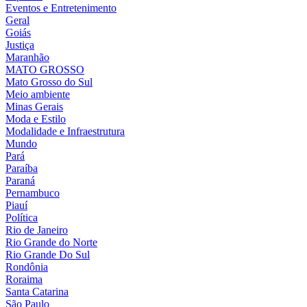
Eventos e Entretenimento
Geral
Goiás
Justiça
Maranhão
MATO GROSSO
Mato Grosso do Sul
Meio ambiente
Minas Gerais
Moda e Estilo
Modalidade e Infraestrutura
Mundo
Pará
Paraíba
Paraná
Pernambuco
Piauí
Política
Rio de Janeiro
Rio Grande do Norte
Rio Grande Do Sul
Rondônia
Roraima
Santa Catarina
São Paulo