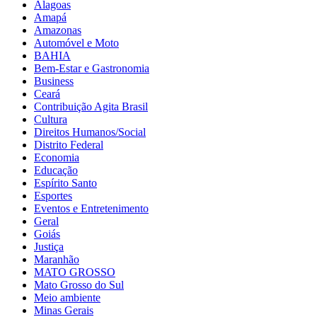
Alagoas
Amapá
Amazonas
Automóvel e Moto
BAHIA
Bem-Estar e Gastronomia
Business
Ceará
Contribuição Agita Brasil
Cultura
Direitos Humanos/Social
Distrito Federal
Economia
Educação
Espírito Santo
Esportes
Eventos e Entretenimento
Geral
Goiás
Justiça
Maranhão
MATO GROSSO
Mato Grosso do Sul
Meio ambiente
Minas Gerais