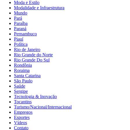
Moda e Estilo
Modalidade e Infraestrutura
Mundo
Pará
Paraíba
Paraná
Pernambuco
Piauí
Política
Rio de Janeiro
Rio Grande do Norte
Rio Grande Do Sul
Rondônia
Roraima
Santa Catarina
São Paulo
Saúde
Sergipe
Tecnologia & Inovação
Tocantins
Turismo/Nacional/Internacional
Empregos
Esportes
Vídeos
Contato