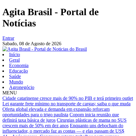
Agita Brasil - Portal de
Notícias
Entrar
Sabado,
08 de Agosto de 2026
Início
Geral
Economia
Educação
Saúde
Mundo
Agronegócio
MENU
Cidade catarinense cresce mais de 90% no PIB e terá primeiro outlet
Lei garante frete mínimo no transporte de cargas; saiba o que muda
Oferta global elevada e demanda em expansão reforçam
oportunidades para o trigo paulista
Copom inicia reunião que
definirá taxa básica de juros
Cirurgias plásticas de mama no SUS
crescem mais de 50% em dez anos
Enquanto uns debocham do
influenciador, o mercado faz as contas — e elas passam de US$