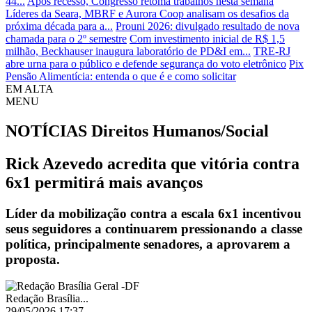
44...
Após recesso, Congresso retoma trabalhos nesta semana
Líderes da Seara, MBRF e Aurora Coop analisam os desafios da
próxima década para a...
Prouni 2026: divulgado resultado de nova
chamada para o 2º semestre
Com investimento inicial de R$ 1,5
milhão, Beckhauser inaugura laboratório de PD&I em...
TRE-RJ
abre urna para o público e defende segurança do voto eletrônico
Pix
Pensão Alimentícia: entenda o que é e como solicitar
EM ALTA
MENU
NOTÍCIAS
Direitos Humanos/Social
Rick Azevedo acredita que vitória contra
6x1 permitirá mais avanços
Líder da mobilização contra a escala 6x1 incentivou
seus seguidores a continuarem pressionando a classe
política, principalmente senadores, a aprovarem a
proposta.
Redação Brasília...
29/05/2026 17:37