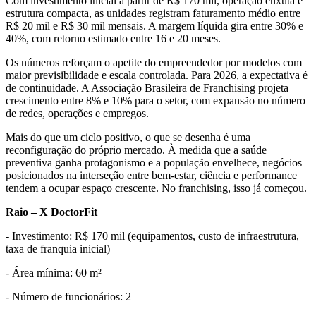
Com investimento inicial a partir de R$ 170 mil, operação enxuta e
estrutura compacta, as unidades registram faturamento médio entre
R$ 20 mil e R$ 30 mil mensais. A margem líquida gira entre 30% e
40%, com retorno estimado entre 16 e 20 meses.
Os números reforçam o apetite do empreendedor por modelos com
maior previsibilidade e escala controlada. Para 2026, a expectativa é
de continuidade. A Associação Brasileira de Franchising projeta
crescimento entre 8% e 10% para o setor, com expansão no número
de redes, operações e empregos.
Mais do que um ciclo positivo, o que se desenha é uma
reconfiguração do próprio mercado. À medida que a saúde
preventiva ganha protagonismo e a população envelhece, negócios
posicionados na interseção entre bem-estar, ciência e performance
tendem a ocupar espaço crescente. No franchising, isso já começou.
Raio – X DoctorFit
- Investimento: R$ 170 mil (equipamentos, custo de infraestrutura,
taxa de franquia inicial)
- Área mínima: 60 m²
- Número de funcionários: 2