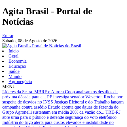
Agita Brasil - Portal de
Notícias
Entrar
Sabado,
08 de Agosto de 2026
Início
Geral
Economia
Educação
Saúde
Mundo
Agronegócio
MENU
Líderes da Seara, MBRF e Aurora Coop analisam os desafios da
próxima década para a...
PF investiga senador Weverton Rocha por
suspeita de desvios no INSS
Justiças Eleitoral e do Trabalho lançam
campanha contra assédio
Estudo aponta que águas de fazenda do
Grupo Agronelli sustentam em média 20% da vazão do...
TRE-RJ
abre urna para o público e defende segurança do voto eletrônico
Indústria do trigo alerta para custos elevados e instabilidade no