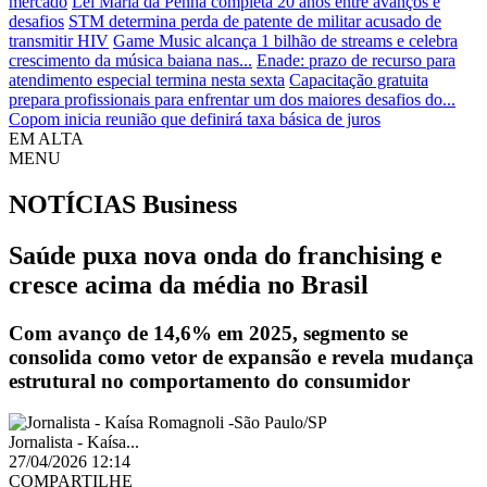
mercado
Lei Maria da Penha completa 20 anos entre avanços e
desafios
STM determina perda de patente de militar acusado de
transmitir HIV
Game Music alcança 1 bilhão de streams e celebra
crescimento da música baiana nas...
Enade: prazo de recurso para
atendimento especial termina nesta sexta
Capacitação gratuita
prepara profissionais para enfrentar um dos maiores desafios do...
Copom inicia reunião que definirá taxa básica de juros
EM ALTA
MENU
NOTÍCIAS
Business
Saúde puxa nova onda do franchising e
cresce acima da média no Brasil
Com avanço de 14,6% em 2025, segmento se
consolida como vetor de expansão e revela mudança
estrutural no comportamento do consumidor
Jornalista - Kaísa...
27/04/2026 12:14
COMPARTILHE