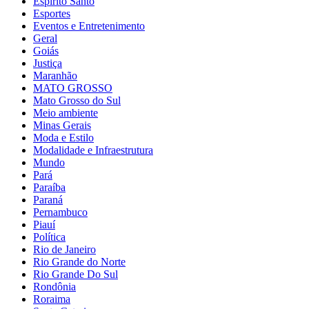
Espírito Santo
Esportes
Eventos e Entretenimento
Geral
Goiás
Justiça
Maranhão
MATO GROSSO
Mato Grosso do Sul
Meio ambiente
Minas Gerais
Moda e Estilo
Modalidade e Infraestrutura
Mundo
Pará
Paraíba
Paraná
Pernambuco
Piauí
Política
Rio de Janeiro
Rio Grande do Norte
Rio Grande Do Sul
Rondônia
Roraima