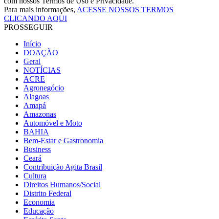
com nossos Termos de Uso e Privacidade.
Para mais informações,
ACESSE NOSSOS TERMOS
CLICANDO AQUI
PROSSEGUIR
Início
DOAÇÃO
Geral
NOTÍCIAS
ACRE
Agronegócio
Alagoas
Amapá
Amazonas
Automóvel e Moto
BAHIA
Bem-Estar e Gastronomia
Business
Ceará
Contribuição Agita Brasil
Cultura
Direitos Humanos/Social
Distrito Federal
Economia
Educação