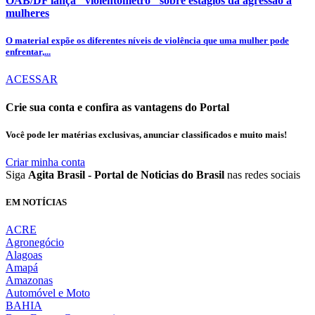
OAB/DF lança "violentômetro" sobre estágios da agressão a
mulheres
O material expõe os diferentes níveis de violência que uma mulher pode
enfrentar,...
ACESSAR
Crie sua conta e confira as vantagens do Portal
Você pode ler matérias exclusivas, anunciar classificados e muito mais!
Criar minha conta
Siga
Agita Brasil - Portal de Noticias do Brasil
nas redes sociais
EM NOTÍCIAS
ACRE
Agronegócio
Alagoas
Amapá
Amazonas
Automóvel e Moto
BAHIA