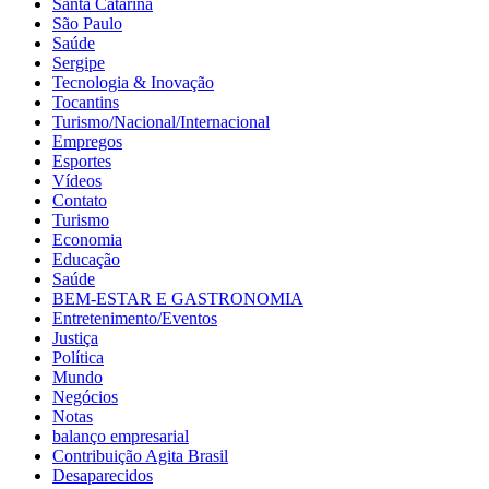
Santa Catarina
São Paulo
Saúde
Sergipe
Tecnologia & Inovação
Tocantins
Turismo/Nacional/Internacional
Empregos
Esportes
Vídeos
Contato
Turismo
Economia
Educação
Saúde
BEM-ESTAR E GASTRONOMIA
Entretenimento/Eventos
Justiça
Política
Mundo
Negócios
Notas
balanço empresarial
Contribuição Agita Brasil
Desaparecidos