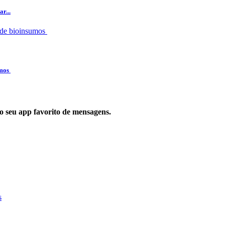
r...
umos
 no seu app favorito de mensagens.