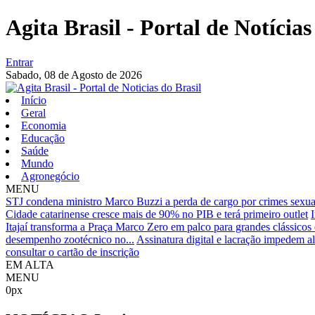
Agita Brasil - Portal de Notícias
Entrar
Sabado,
08 de Agosto de 2026
Início
Geral
Economia
Educação
Saúde
Mundo
Agronegócio
MENU
STJ condena ministro Marco Buzzi a perda de cargo por crimes sexu
Cidade catarinense cresce mais de 90% no PIB e terá primeiro outlet
Itajaí transforma a Praça Marco Zero em palco para grandes clássicos
desempenho zootécnico no...
Assinatura digital e lacração impedem al
consultar o cartão de inscrição
EM ALTA
MENU
0px