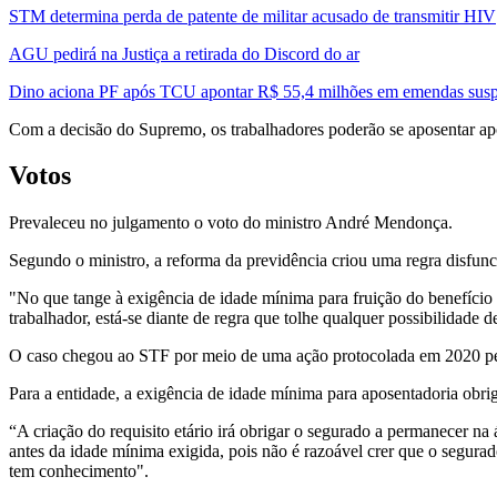
STM determina perda de patente de militar acusado de transmitir HIV
AGU pedirá na Justiça a retirada do Discord do ar
Dino aciona PF após TCU apontar R$ 55,4 milhões em emendas susp
Com a decisão do Supremo, os trabalhadores poderão se aposentar a
Votos
Prevaleceu no julgamento o voto do ministro André Mendonça.
Segundo o ministro, a reforma da previdência criou uma regra disfunc
"No que tange à exigência de idade mínima para fruição do benefício
trabalhador, está-se diante de regra que tolhe qualquer possibilidade
O caso chegou ao STF por meio de uma ação protocolada em 2020 pe
Para a entidade, a exigência de idade mínima para aposentadoria obriga
“A criação do requisito etário irá obrigar o segurado a permanecer n
antes da idade mínima exigida, pois não é razoável crer que o segura
tem conhecimento".