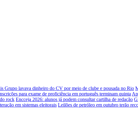
ais
Grupo lavava dinheiro do CV por meio de clube e pousada no Rio
M
Inscrições para exame de proficiência em português terminam quinta
Ap
 do rock
Encceja 2026: alunos já podem consultar cartilha de redação
G
teração em sistemas eleitorais
Leilões de petróleo em outubro terão rec