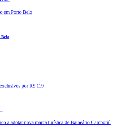
o Belo
..