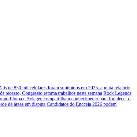
ais de 830 mil celulares foram subtraídos em 2025, aponta relatório
ós recesso, Congresso retoma trabalhos nesta semana
Rock Legends
rupo Pluma e Aviagen compartilham conhecimento para fortalecer o
orde de áreas em disputa
Candidatos do Encceja 2026 podem