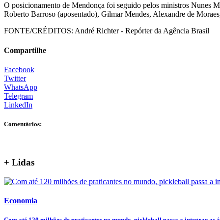
O posicionamento de Mendonça foi seguido pelos ministros Nunes Mar
Roberto Barroso (aposentado), Gilmar Mendes, Alexandre de Moraes,
FONTE/CRÉDITOS:
André Richter - Repórter da Agência Brasil
Compartilhe
Facebook
Twitter
WhatsApp
Telegram
LinkedIn
Comentários:
+ Lidas
Economia
Com até 120 milhões de praticantes no mundo, pickleball passa a integrar as ár