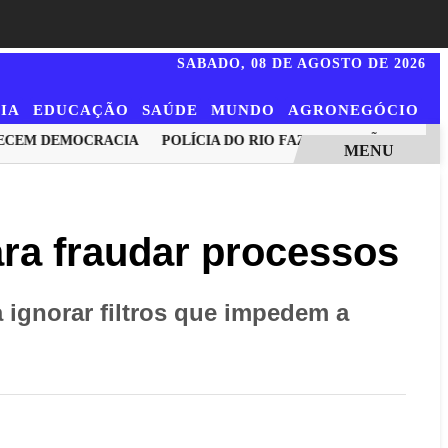
SABADO,
08 DE AGOSTO DE 2026
IA
EDUCAÇÃO
SAÚDE
MUNDO
AGRONEGÓCIO
CEM DEMOCRACIA
POLÍCIA DO RIO FAZ OPERAÇÕES PARA PR
MENU
ara fraudar processos
 ignorar filtros que impedem a