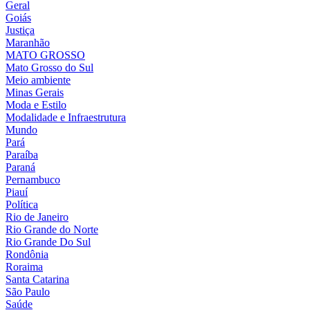
Geral
Goiás
Justiça
Maranhão
MATO GROSSO
Mato Grosso do Sul
Meio ambiente
Minas Gerais
Moda e Estilo
Modalidade e Infraestrutura
Mundo
Pará
Paraíba
Paraná
Pernambuco
Piauí
Política
Rio de Janeiro
Rio Grande do Norte
Rio Grande Do Sul
Rondônia
Roraima
Santa Catarina
São Paulo
Saúde