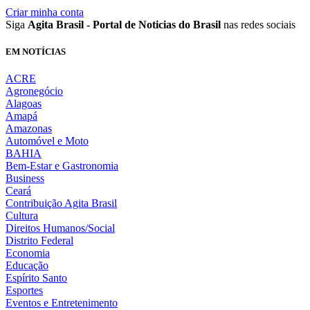
Criar minha conta
Siga
Agita Brasil - Portal de Noticias do Brasil
nas redes sociais
EM NOTÍCIAS
ACRE
Agronegócio
Alagoas
Amapá
Amazonas
Automóvel e Moto
BAHIA
Bem-Estar e Gastronomia
Business
Ceará
Contribuição Agita Brasil
Cultura
Direitos Humanos/Social
Distrito Federal
Economia
Educação
Espírito Santo
Esportes
Eventos e Entretenimento