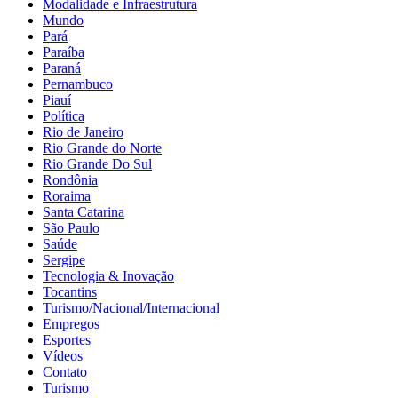
Modalidade e Infraestrutura
Mundo
Pará
Paraíba
Paraná
Pernambuco
Piauí
Política
Rio de Janeiro
Rio Grande do Norte
Rio Grande Do Sul
Rondônia
Roraima
Santa Catarina
São Paulo
Saúde
Sergipe
Tecnologia & Inovação
Tocantins
Turismo/Nacional/Internacional
Empregos
Esportes
Vídeos
Contato
Turismo