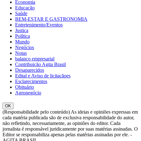
Economia
Educação
Saúde
BEM-ESTAR E GASTRONOMIA
Entretenimento/Eventos
Justiça
Política
Mundo
Negócios
Notas
balanço empresarial
Contribuição Agita Brasil
Desaparecidos
Edital e Aviso de licitaçãoes
Esclarecimentos
Obituário
Agronegócio
OK
(Responsabilidade pelo conteúdo) As ideias e opiniões expressas em
cada matéria publicada são de exclusiva responsabilidade do autor,
não refletindo, necessariamente, as opiniões do editor. Cada
jornalista é responsável juridicamente por suas matérias assinadas. O
Editor se responsabiliza apenas pelas matérias assinadas por ele. -
AGITA BRASIL.