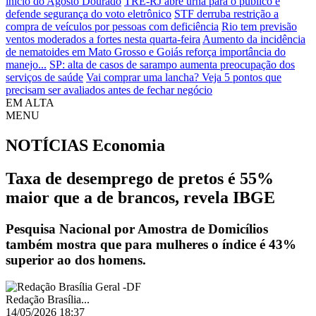
início do Agosto Dourado
TRE-RJ abre urna para o público e
defende segurança do voto eletrônico
STF derruba restrição a
compra de veículos por pessoas com deficiência
Rio tem previsão
ventos moderados a fortes nesta quarta-feira
Aumento da incidência
de nematoides em Mato Grosso e Goiás reforça importância do
manejo...
SP: alta de casos de sarampo aumenta preocupação dos
serviços de saúde
Vai comprar uma lancha? Veja 5 pontos que
precisam ser avaliados antes de fechar negócio
EM ALTA
MENU
NOTÍCIAS
Economia
Taxa de desemprego de pretos é 55%
maior que a de brancos, revela IBGE
Pesquisa Nacional por Amostra de Domicílios
também mostra que para mulheres o índice é 43%
superior ao dos homens.
Redação Brasília...
14/05/2026 18:37