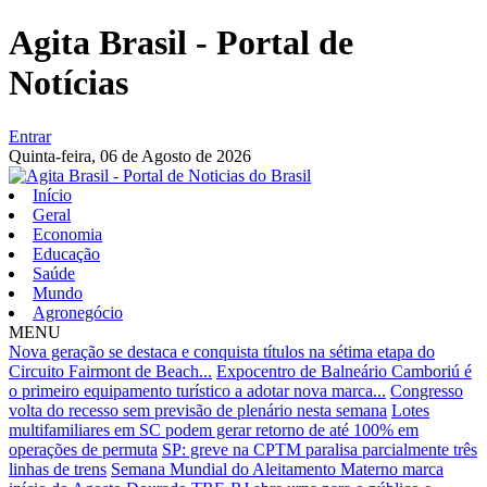
Agita Brasil - Portal de
Notícias
Entrar
Quinta-feira,
06 de Agosto de 2026
Início
Geral
Economia
Educação
Saúde
Mundo
Agronegócio
MENU
Nova geração se destaca e conquista títulos na sétima etapa do
Circuito Fairmont de Beach...
Expocentro de Balneário Camboriú é
o primeiro equipamento turístico a adotar nova marca...
Congresso
volta do recesso sem previsão de plenário nesta semana
Lotes
multifamiliares em SC podem gerar retorno de até 100% em
operações de permuta
SP: greve na CPTM paralisa parcialmente três
linhas de trens
Semana Mundial do Aleitamento Materno marca