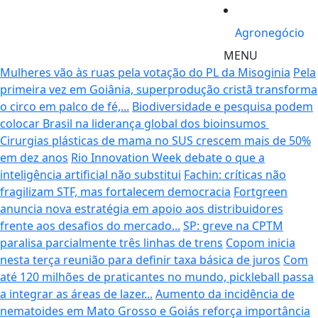
Agronegócio
MENU
Mulheres vão às ruas pela votação do PL da Misoginia
Pela
primeira vez em Goiânia, superprodução cristã transforma
o circo em palco de fé,...
Biodiversidade e pesquisa podem
colocar Brasil na liderança global dos bioinsumos
Cirurgias plásticas de mama no SUS crescem mais de 50%
em dez anos
Rio Innovation Week debate o que a
inteligência artificial não substitui
Fachin: críticas não
fragilizam STF, mas fortalecem democracia
Fortgreen
anuncia nova estratégia em apoio aos distribuidores
frente aos desafios do mercado...
SP: greve na CPTM
paralisa parcialmente três linhas de trens
Copom inicia
nesta terça reunião para definir taxa básica de juros
Com
até 120 milhões de praticantes no mundo, pickleball passa
a integrar as áreas de lazer...
Aumento da incidência de
nematoides em Mato Grosso e Goiás reforça importância