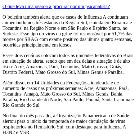
O que leva uma pessoa a procurar por um psicanalista?
O boletim também alerta que os casos de Influenza A continuam
aumentando nos três estados da Região Sul, e ainda em Roraima e
Tocantins, na Região Norte e em São Paulo e Espírito Santo, no
Sudeste. Esse tipo do vírus da gripe foi responsável por 51,7% das
mortes por SRAG com exame positivo das última quatro semanas,
ocorridas principalmente em idosos.
Esses dois cenários colocam todos as unidades federativas do Brasil
em situação de alerta, sendo que em dez delas a situação é de alto
risco: Acre, Amazonas, Pará, Tocantins, Mato Grosso, Goiás,
Distrito Federal, Mato Grosso do Sul, Minas Gerais e Paraíba.
Além disso, em 14 Unidades da Federação a tendência é de
aumento de casos nas próximas semanas: Acre, Amazonas, Pará,
Tocantins, Amapá, Mato Grosso do Sul, Minas Gerais, Bahia,
Paraíba, Rio Grande do Norte, São Paulo, Paraná, Santa Catarina e
Rio Grande do Sul.
No final do mês passado, a Organização Panamericana de Saúde
alertou para o início da temporada de maior circulação de vírus
respiratórios no Hemisfério Sul, com destaque para Influenza A
H3N2 e VSR.