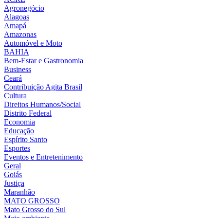
Agronegócio
Alagoas
Amapá
Amazonas
Automóvel e Moto
BAHIA
Bem-Estar e Gastronomia
Business
Ceará
Contribuição Agita Brasil
Cultura
Direitos Humanos/Social
Distrito Federal
Economia
Educação
Espírito Santo
Esportes
Eventos e Entretenimento
Geral
Goiás
Justiça
Maranhão
MATO GROSSO
Mato Grosso do Sul