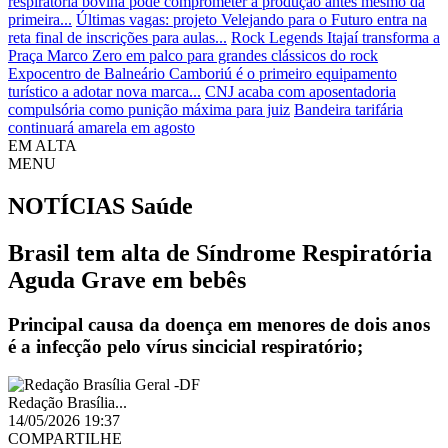
respiratória bovina pode comprometer a produção antes mesmo da
primeira...
Últimas vagas: projeto Velejando para o Futuro entra na
reta final de inscrições para aulas...
Rock Legends Itajaí transforma a
Praça Marco Zero em palco para grandes clássicos do rock
Expocentro de Balneário Camboriú é o primeiro equipamento
turístico a adotar nova marca...
CNJ acaba com aposentadoria
compulsória como punição máxima para juiz
Bandeira tarifária
continuará amarela em agosto
EM ALTA
MENU
NOTÍCIAS
Saúde
Brasil tem alta de Síndrome Respiratória
Aguda Grave em bebês
Principal causa da doença em menores de dois anos
é a infecção pelo vírus sincicial respiratório;
Redação Brasília...
14/05/2026 19:37
COMPARTILHE