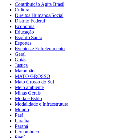
Contribuição Agita Brasil
Cultura
Direitos Humanos/Social
Distrito Federal
Economia
Educação
Espírito Santo
Esportes
Eventos e Entretenimento
Geral
Goiás
Justiça
Maranhão
MATO GROSSO
Mato Grosso do Sul
Meio ambiente
Minas Gerais
Moda e Estilo
Modalidade e Infraestrutura
Mundo
Pará
Paraíba
Paraná
Pernambuco
Piauí