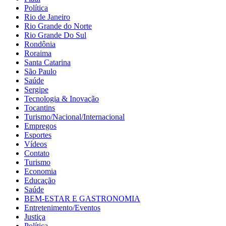
Política
Rio de Janeiro
Rio Grande do Norte
Rio Grande Do Sul
Rondônia
Roraima
Santa Catarina
São Paulo
Saúde
Sergipe
Tecnologia & Inovação
Tocantins
Turismo/Nacional/Internacional
Empregos
Esportes
Vídeos
Contato
Turismo
Economia
Educação
Saúde
BEM-ESTAR E GASTRONOMIA
Entretenimento/Eventos
Justiça
Política