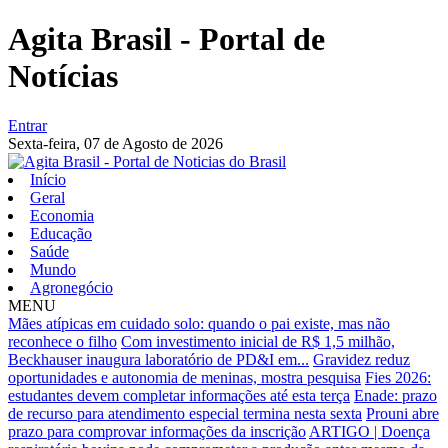
Agita Brasil - Portal de
Notícias
Entrar
Sexta-feira,
07 de Agosto de 2026
Início
Geral
Economia
Educação
Saúde
Mundo
Agronegócio
MENU
Mães atípicas em cuidado solo: quando o pai existe, mas não
reconhece o filho
Com investimento inicial de R$ 1,5 milhão,
Beckhauser inaugura laboratório de PD&I em...
Gravidez reduz
oportunidades e autonomia de meninas, mostra pesquisa
Fies 2026:
estudantes devem completar informações até esta terça
Enade: prazo
de recurso para atendimento especial termina nesta sexta
Prouni abre
prazo para comprovar informações da inscrição
ARTIGO | Doença