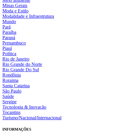
Meio ambiente
Minas Gerais
Moda e Estilo
Modalidade e Infraestrutura
Mundo
Pará
Paraíba
Paraná
Pernambuco
Piauí
Política
Rio de Janeiro
Rio Grande do Norte
Rio Grande Do Sul
Rondônia
Roraima
Santa Catarina
São Paulo
Saúde
Sergipe
Tecnologia & Inovação
Tocantins
Turismo/Nacional/Internacional
INFORMAÇÕES