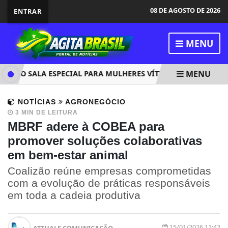
08 DE AGOSTO DE 2026
ENTRAR
MENU
MENU
ERÃO SALA ESPECIAL PARA MULHERES VÍTIMAS DE VIOLÊNCIA
NOTÍCIAS
AGRONEGÓCIO
3 MIN DE LEITURA
MBRF adere à COBEA para
promover soluções colaborativas
em bem-estar animal
Coalizão reúne empresas comprometidas
com a evolução de práticas responsáveis
em toda a cadeia produtiva
15/01/2026 11:42
ATTUALE COMUNICAÇÃO