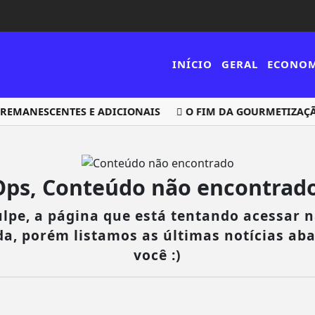
INÍCIO
GERAL
ECONO
EMANESCENTES E ADICIONAIS
O FIM DA GOURMETIZAÇÃO?
Ops, Conteúdo não encontrado
lpe, a página que está tentando acessar n
da, porém listamos as últimas notícias ab
você :)