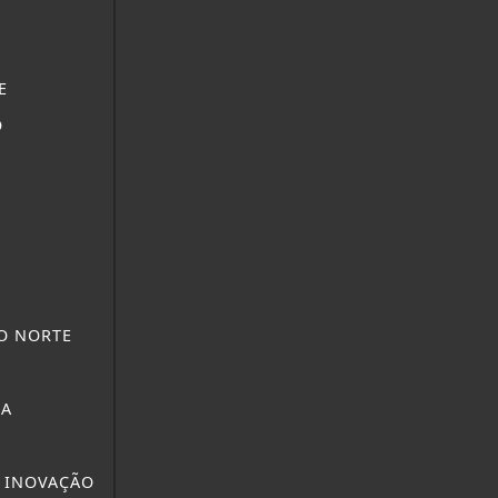
E
O
O NORTE
NA
 INOVAÇÃO