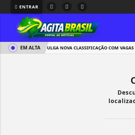
ENTRAR
EM ALTA
CNU 2 DIVULGA NOVA CLASSIFICAÇÃO COM VAGAS R
Descu
localiza