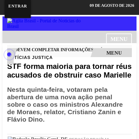
09 DE AGOSTO DE 2026
ENTRAR
MENU
ANTES DEVEM COMPLETAR INFORMAÇÕES ATÉ ESTA TERÇA
IN
MENU
NOTÍCIAS
JUSTIÇA
STF forma maioria para tornar réus
acusados de obstruir caso Marielle
Nesta quinta-feira, votaram pela
abertura de uma nova ação penal
sobre o caso os ministros Alexandre
de Moraes, relator, Cristiano Zanin e
Flávio Dino.