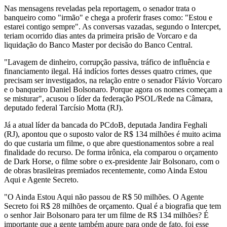
Nas mensagens reveladas pela reportagem, o senador trata o
banqueiro como "irmão" e chega a proferir frases como: "Estou e
estarei contigo sempre". As conversas vazadas, segundo o Intercpet,
teriam ocorrido dias antes da primeira prisão de Vorcaro e da
liquidação do Banco Master por decisão do Banco Central.
"Lavagem de dinheiro, corrupção passiva, tráfico de influência e
financiamento ilegal. Há indícios fortes desses quatro crimes, que
precisam ser investigados, na relação entre o senador Flávio Vorcaro
e o banqueiro Daniel Bolsonaro. Porque agora os nomes começam a
se misturar", acusou o líder da federação PSOL/Rede na Câmara,
deputado federal Tarcísio Motta (RJ).
Já a atual líder da bancada do PCdoB, deputada Jandira Feghali
(RJ), apontou que o suposto valor de R$ 134 milhões é muito acima
do que custaria um filme, o que abre questionamentos sobre a real
finalidade do recurso. De forma irônica, ela comparou o orçamento
de Dark Horse, o filme sobre o ex-presidente Jair Bolsonaro, com o
de obras brasileiras premiados recentemente, como Ainda Estou
Aqui e Agente Secreto.
"O Ainda Estou Aqui não passou de R$ 50 milhões. O Agente
Secreto foi R$ 28 milhões de orçamento. Qual é a biografia que tem
o senhor Jair Bolsonaro para ter um filme de R$ 134 milhões? É
importante que a gente também apure para onde de fato, foi esse