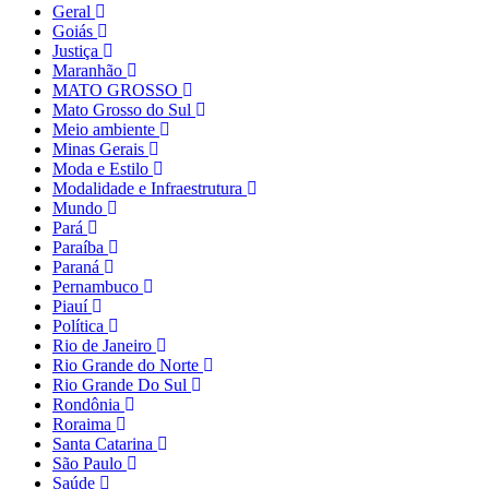
Geral
Goiás
Justiça
Maranhão
MATO GROSSO
Mato Grosso do Sul
Meio ambiente
Minas Gerais
Moda e Estilo
Modalidade e Infraestrutura
Mundo
Pará
Paraíba
Paraná
Pernambuco
Piauí
Política
Rio de Janeiro
Rio Grande do Norte
Rio Grande Do Sul
Rondônia
Roraima
Santa Catarina
São Paulo
Saúde