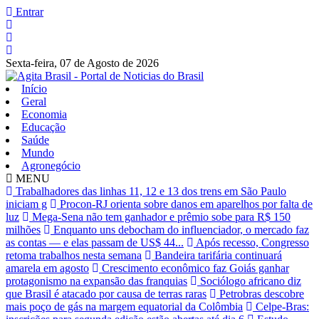
Entrar
Sexta-feira,
07 de Agosto de 2026
Início
Geral
Economia
Educação
Saúde
Mundo
Agronegócio
MENU
Trabalhadores das linhas 11, 12 e 13 dos trens em São Paulo
iniciam g
Procon-RJ orienta sobre danos em aparelhos por falta de
luz
Mega-Sena não tem ganhador e prêmio sobe para R$ 150
milhões
Enquanto uns debocham do influenciador, o mercado faz
as contas — e elas passam de US$ 44...
Após recesso, Congresso
retoma trabalhos nesta semana
Bandeira tarifária continuará
amarela em agosto
Crescimento econômico faz Goiás ganhar
protagonismo na expansão das franquias
Sociólogo africano diz
que Brasil é atacado por causa de terras raras
Petrobras descobre
mais poço de gás na margem equatorial da Colômbia
Celpe-Bras: