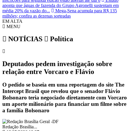
inscrições para segunda edição estão abertas até dia 6
Estudo
aponta que águas de fazenda do Grupo Agronelli sustentam em
média 20% da vazão do...
Mega-Sena acumula para R$ 135
milhões; confira as dezenas sorteadas
EM ALTA
MENU
NOTÍCIAS
Política
Deputados pedem investigação sobre
relação entre Vorcaro e Flávio
O pedido se baseia em uma reportagem do site The
Intercept Brasil que revelou que o senador Flávio
Bolsonaro teria negociado diretamente com Vorcaro
um aporte milionário para financiar um filme sobre
a família Bolsonaro
Redação Brasília...