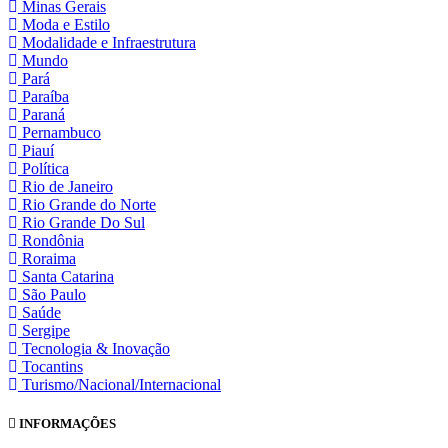
Minas Gerais
Moda e Estilo
Modalidade e Infraestrutura
Mundo
Pará
Paraíba
Paraná
Pernambuco
Piauí
Política
Rio de Janeiro
Rio Grande do Norte
Rio Grande Do Sul
Rondônia
Roraima
Santa Catarina
São Paulo
Saúde
Sergipe
Tecnologia & Inovação
Tocantins
Turismo/Nacional/Internacional
INFORMAÇÕES