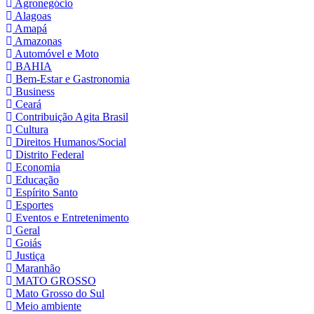
Agronegócio
Alagoas
Amapá
Amazonas
Automóvel e Moto
BAHIA
Bem-Estar e Gastronomia
Business
Ceará
Contribuição Agita Brasil
Cultura
Direitos Humanos/Social
Distrito Federal
Economia
Educação
Espírito Santo
Esportes
Eventos e Entretenimento
Geral
Goiás
Justiça
Maranhão
MATO GROSSO
Mato Grosso do Sul
Meio ambiente