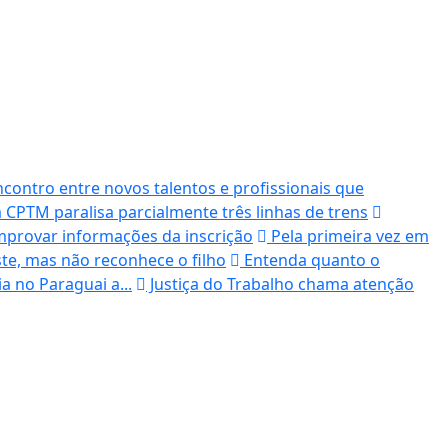
ontro entre novos talentos e profissionais que
 CPTM paralisa parcialmente três linhas de trens
mprovar informações da inscrição
Pela primeira vez em
te, mas não reconhece o filho
Entenda quanto o
a no Paraguai a...
Justiça do Trabalho chama atenção