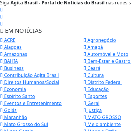
Siga
Agita Brasil - Portal de Noticias do Brasil
nas redes s
EM NOTÍCIAS
ACRE
Agronegócio
Alagoas
Amapá
Amazonas
Automóvel e Moto
BAHIA
Bem-Estar e Gastr
Business
Ceará
Contribuição Agita Brasil
Cultura
Direitos Humanos/Social
Distrito Federal
Economia
Educação
Espírito Santo
Esportes
Eventos e Entretenimento
Geral
Goiás
Justiça
Maranhão
MATO GROSSO
Mato Grosso do Sul
Meio ambiente