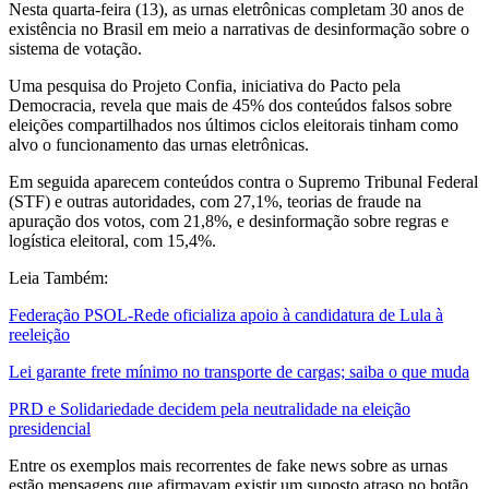
Nesta quarta-feira (13), as urnas eletrônicas completam 30 anos de
existência no Brasil em meio a narrativas de desinformação sobre o
sistema de votação.
Uma pesquisa do Projeto Confia, iniciativa do Pacto pela
Democracia, revela que mais de 45% dos conteúdos falsos sobre
eleições compartilhados nos últimos ciclos eleitorais tinham como
alvo o funcionamento das urnas eletrônicas.
Em seguida aparecem conteúdos contra o Supremo Tribunal Federal
(STF) e outras autoridades, com 27,1%, teorias de fraude na
apuração dos votos, com 21,8%, e desinformação sobre regras e
logística eleitoral, com 15,4%.
Leia Também:
Federação PSOL-Rede oficializa apoio à candidatura de Lula à
reeleição
Lei garante frete mínimo no transporte de cargas; saiba o que muda
PRD e Solidariedade decidem pela neutralidade na eleição
presidencial
Entre os exemplos mais recorrentes de fake news sobre as urnas
estão mensagens que afirmavam existir um suposto atraso no botão