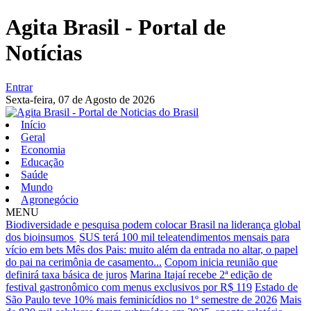
Agita Brasil - Portal de
Notícias
Entrar
Sexta-feira,
07 de Agosto de 2026
Início
Geral
Economia
Educação
Saúde
Mundo
Agronegócio
MENU
Biodiversidade e pesquisa podem colocar Brasil na liderança global
dos bioinsumos
SUS terá 100 mil teleatendimentos mensais para
vício em bets
Mês dos Pais: muito além da entrada no altar, o papel
do pai na cerimônia de casamento...
Copom inicia reunião que
definirá taxa básica de juros
Marina Itajaí recebe 2ª edição de
festival gastronômico com menus exclusivos por R$ 119
Estado de
São Paulo teve 10% mais feminicídios no 1º semestre de 2026
Mais