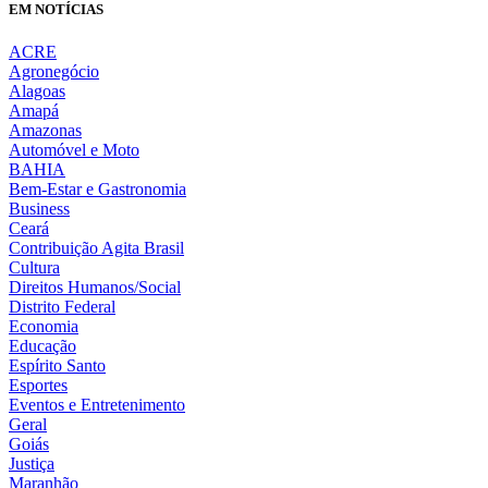
EM NOTÍCIAS
ACRE
Agronegócio
Alagoas
Amapá
Amazonas
Automóvel e Moto
BAHIA
Bem-Estar e Gastronomia
Business
Ceará
Contribuição Agita Brasil
Cultura
Direitos Humanos/Social
Distrito Federal
Economia
Educação
Espírito Santo
Esportes
Eventos e Entretenimento
Geral
Goiás
Justiça
Maranhão