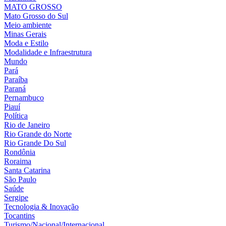
MATO GROSSO
Mato Grosso do Sul
Meio ambiente
Minas Gerais
Moda e Estilo
Modalidade e Infraestrutura
Mundo
Pará
Paraíba
Paraná
Pernambuco
Piauí
Política
Rio de Janeiro
Rio Grande do Norte
Rio Grande Do Sul
Rondônia
Roraima
Santa Catarina
São Paulo
Saúde
Sergipe
Tecnologia & Inovação
Tocantins
Turismo/Nacional/Internacional