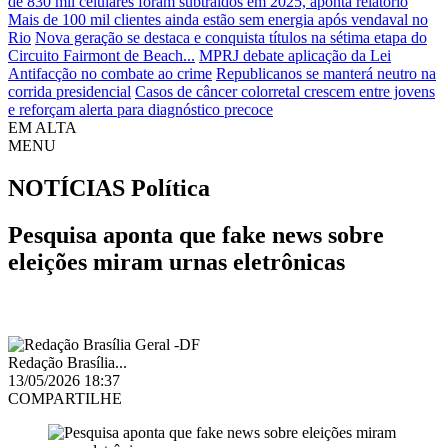
de 830 mil celulares foram subtraídos em 2025, aponta relatório
Mais de 100 mil clientes ainda estão sem energia após vendaval no
Rio
Nova geração se destaca e conquista títulos na sétima etapa do
Circuito Fairmont de Beach...
MPRJ debate aplicação da Lei
Antifacção no combate ao crime
Republicanos se manterá neutro na
corrida presidencial
Casos de câncer colorretal crescem entre jovens
e reforçam alerta para diagnóstico precoce
EM ALTA
MENU
NOTÍCIAS
Política
Pesquisa aponta que fake news sobre
eleições miram urnas eletrônicas
Redação Brasília...
13/05/2026 18:37
COMPARTILHE