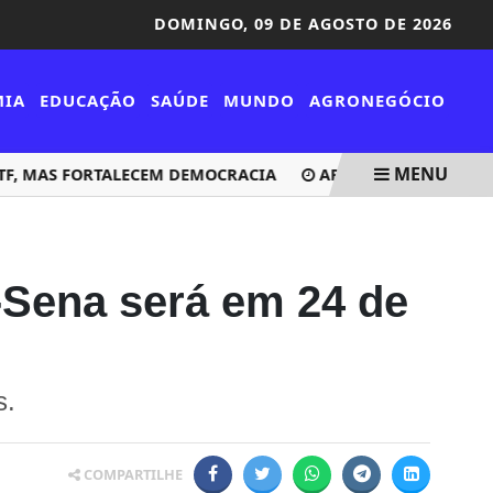
DOMINGO,
09 DE AGOSTO DE 2026
MIA
EDUCAÇÃO
SAÚDE
MUNDO
AGRONEGÓCIO
MENU
 MAS FORTALECEM DEMOCRACIA
ARTIGO | DOENÇA RESPI
-Sena será em 24 de
s.
COMPARTILHE