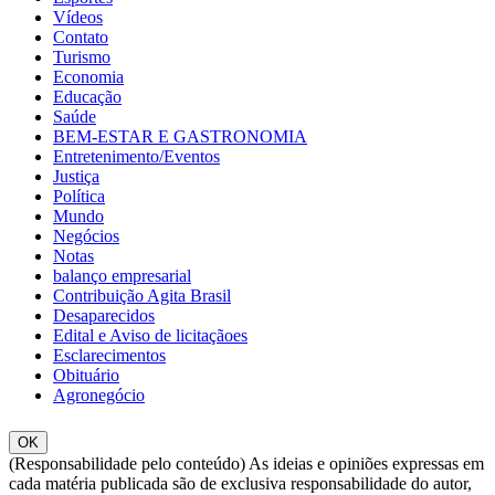
Vídeos
Contato
Turismo
Economia
Educação
Saúde
BEM-ESTAR E GASTRONOMIA
Entretenimento/Eventos
Justiça
Política
Mundo
Negócios
Notas
balanço empresarial
Contribuição Agita Brasil
Desaparecidos
Edital e Aviso de licitaçãoes
Esclarecimentos
Obituário
Agronegócio
OK
(Responsabilidade pelo conteúdo) As ideias e opiniões expressas em
cada matéria publicada são de exclusiva responsabilidade do autor,