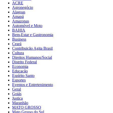
ACRE
Agronegócio
Alagoas
Amapá
Amazonas
Automóvel e Moto
BAHIA
Bem-Estar e Gastronomia
Business
Ceará
Contribuição Agita Brasil
Cultura
Direitos Humanos/Social
Distrito Federal
Economia
Educação
Espírito Santo
Esportes
Eventos e Entretenimento
Geral
Goiás
Justiça
Maranhão
MATO GROSSO
Mato Grosso do Sul