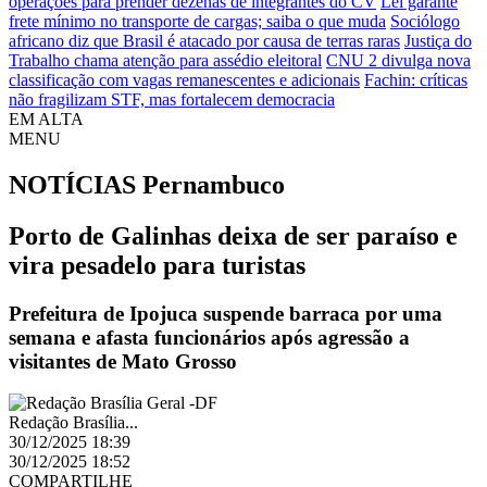
operações para prender dezenas de integrantes do CV
Lei garante
frete mínimo no transporte de cargas; saiba o que muda
Sociólogo
africano diz que Brasil é atacado por causa de terras raras
Justiça do
Trabalho chama atenção para assédio eleitoral
CNU 2 divulga nova
classificação com vagas remanescentes e adicionais
Fachin: críticas
não fragilizam STF, mas fortalecem democracia
EM ALTA
MENU
NOTÍCIAS
Pernambuco
Porto de Galinhas deixa de ser paraíso e
vira pesadelo para turistas
Prefeitura de Ipojuca suspende barraca por uma
semana e afasta funcionários após agressão a
visitantes de Mato Grosso
Redação Brasília...
30/12/2025 18:39
30/12/2025 18:52
COMPARTILHE