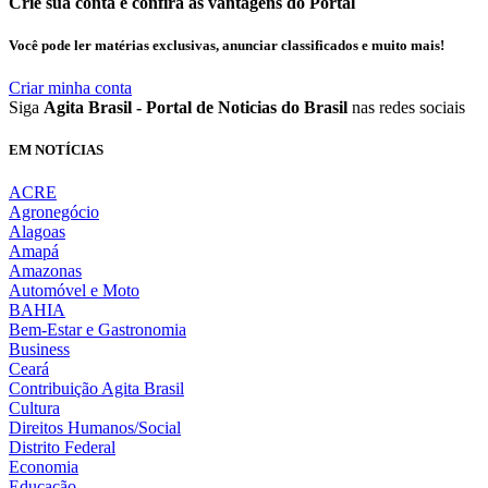
Crie sua conta e confira as vantagens do Portal
Você pode ler matérias exclusivas, anunciar classificados e muito mais!
Criar minha conta
Siga
Agita Brasil - Portal de Noticias do Brasil
nas redes sociais
EM NOTÍCIAS
ACRE
Agronegócio
Alagoas
Amapá
Amazonas
Automóvel e Moto
BAHIA
Bem-Estar e Gastronomia
Business
Ceará
Contribuição Agita Brasil
Cultura
Direitos Humanos/Social
Distrito Federal
Economia
Educação