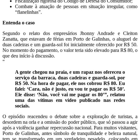
Fiscalização rigorosa do Código de Defesa do Consumidor;
Combate à atuação de pessoas em situação irregular, como
“flanelinhas”.
Entenda o caso
Segundo o relato dos empresários Jhonny Andrade e Cleiton
Zanatta, que estavam de férias em Porto de Galinhas, o aluguel de
duas cadeiras e um guarda-sol foi inicialmente oferecido por R$ 50.
No momento do pagamento, o valor teria sido elevado para R$ 80, o
que deu início à discussão.
“
A gente chegou na praia, e um rapaz nos ofereceu o
serviço da barraca, duas cadeiras e guarda-sol, por
R$ 50. Na hora de pagar, ele nos cobrou R$ 80. Eu
falei: ‘Cara, não é justo, eu vou te pagar os R$ 50’.
Ele disse: ‘Não, você vai me pagar os 80’”, relatou
uma das vítimas em vídeo publicado nas redes
sociais.
O episódio reacendeu o debate sobre a exploração de turistas, a
desordem na orla e a omissão do poder público, que só passou a agir
após a violência ganhar repercussão nacional. Para muitos visitantes,
Porto de Galinhas, antes símbolo de tranquilidade e beleza natural,
tem se transformado em um verdadeiro pesadelo, colocando em