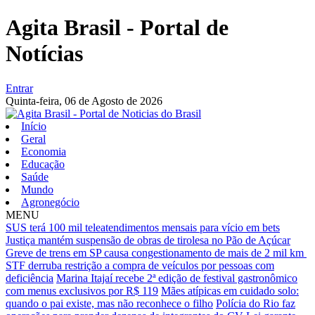
Agita Brasil - Portal de
Notícias
Entrar
Quinta-feira,
06 de Agosto de 2026
Início
Geral
Economia
Educação
Saúde
Mundo
Agronegócio
MENU
SUS terá 100 mil teleatendimentos mensais para vício em bets
Justiça mantém suspensão de obras de tirolesa no Pão de Açúcar
Greve de trens em SP causa congestionamento de mais de 2 mil km
STF derruba restrição a compra de veículos por pessoas com
deficiência
Marina Itajaí recebe 2ª edição de festival gastronômico
com menus exclusivos por R$ 119
Mães atípicas em cuidado solo:
quando o pai existe, mas não reconhece o filho
Polícia do Rio faz