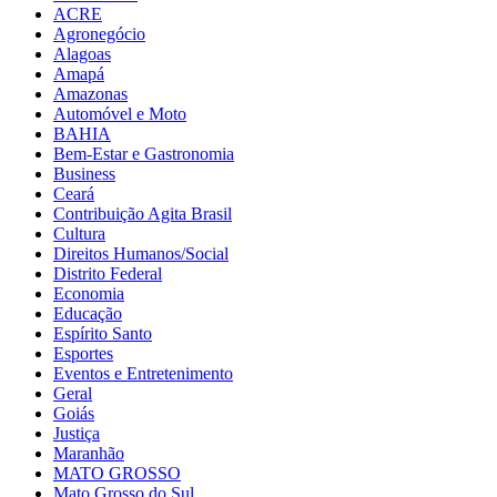
ACRE
Agronegócio
Alagoas
Amapá
Amazonas
Automóvel e Moto
BAHIA
Bem-Estar e Gastronomia
Business
Ceará
Contribuição Agita Brasil
Cultura
Direitos Humanos/Social
Distrito Federal
Economia
Educação
Espírito Santo
Esportes
Eventos e Entretenimento
Geral
Goiás
Justiça
Maranhão
MATO GROSSO
Mato Grosso do Sul