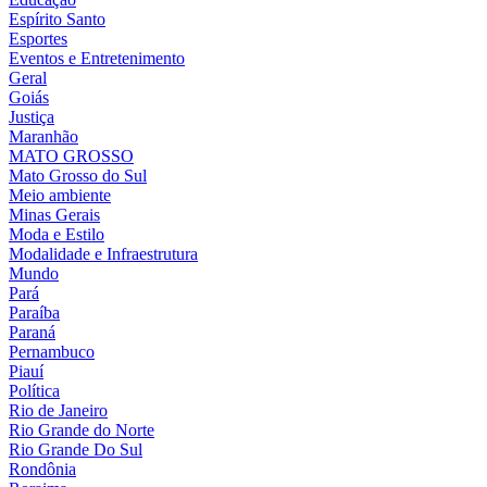
Espírito Santo
Esportes
Eventos e Entretenimento
Geral
Goiás
Justiça
Maranhão
MATO GROSSO
Mato Grosso do Sul
Meio ambiente
Minas Gerais
Moda e Estilo
Modalidade e Infraestrutura
Mundo
Pará
Paraíba
Paraná
Pernambuco
Piauí
Política
Rio de Janeiro
Rio Grande do Norte
Rio Grande Do Sul
Rondônia