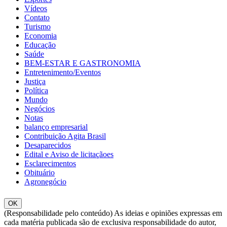
Vídeos
Contato
Turismo
Economia
Educação
Saúde
BEM-ESTAR E GASTRONOMIA
Entretenimento/Eventos
Justiça
Política
Mundo
Negócios
Notas
balanço empresarial
Contribuição Agita Brasil
Desaparecidos
Edital e Aviso de licitaçãoes
Esclarecimentos
Obituário
Agronegócio
OK
(Responsabilidade pelo conteúdo) As ideias e opiniões expressas em
cada matéria publicada são de exclusiva responsabilidade do autor,