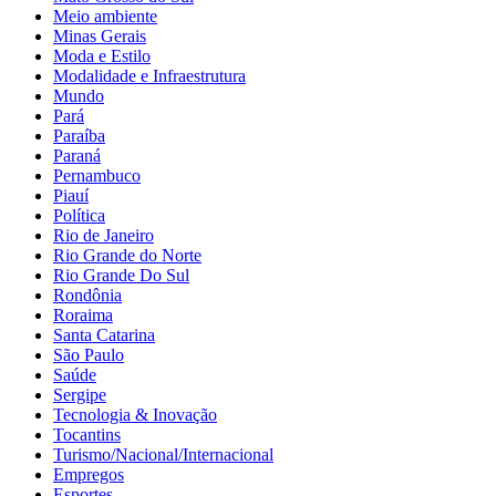
Meio ambiente
Minas Gerais
Moda e Estilo
Modalidade e Infraestrutura
Mundo
Pará
Paraíba
Paraná
Pernambuco
Piauí
Política
Rio de Janeiro
Rio Grande do Norte
Rio Grande Do Sul
Rondônia
Roraima
Santa Catarina
São Paulo
Saúde
Sergipe
Tecnologia & Inovação
Tocantins
Turismo/Nacional/Internacional
Empregos
Esportes