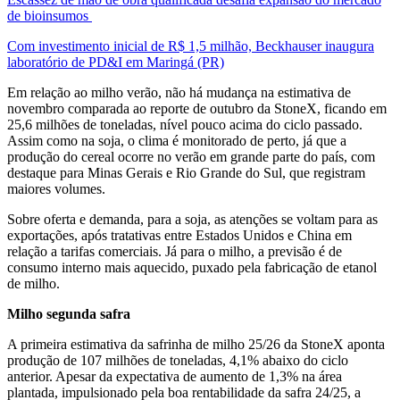
de bioinsumos
Com investimento inicial de R$ 1,5 milhão, Beckhauser inaugura
laboratório de PD&I em Maringá (PR)
Em relação ao milho verão, não há mudança na estimativa de
novembro comparada ao reporte de outubro da StoneX, ficando em
25,6 milhões de toneladas, nível pouco acima do ciclo passado.
Assim como na soja, o clima é monitorado de perto, já que a
produção do cereal ocorre no verão em grande parte do país, com
destaque para Minas Gerais e Rio Grande do Sul, que registram
maiores volumes.
Sobre oferta e demanda, para a soja, as atenções se voltam para as
exportações, após tratativas entre Estados Unidos e China em
relação a tarifas comerciais. Já para o milho, a previsão é de
consumo interno mais aquecido, puxado pela fabricação de etanol
de milho.
Milho segunda safra
A primeira estimativa da safrinha de milho 25/26 da StoneX aponta
produção de 107 milhões de toneladas, 4,1% abaixo do ciclo
anterior. Apesar da expectativa de aumento de 1,3% na área
plantada, impulsionado pela boa rentabilidade da safra 24/25, a