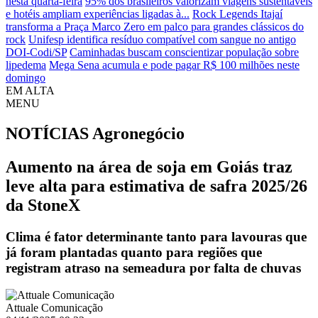
nesta quarta-feira
95% dos brasileiros valorizam viagens sustentáveis
e hotéis ampliam experiências ligadas à...
Rock Legends Itajaí
transforma a Praça Marco Zero em palco para grandes clássicos do
rock
Unifesp identifica resíduo compatível com sangue no antigo
DOI-Codi/SP
Caminhadas buscam conscientizar população sobre
lipedema
Mega Sena acumula e pode pagar R$ 100 milhões neste
domingo
EM ALTA
MENU
NOTÍCIAS
Agronegócio
Aumento na área de soja em Goiás traz
leve alta para estimativa de safra 2025/26
da StoneX
Clima é fator determinante tanto para lavouras que
já foram plantadas quanto para regiões que
registram atraso na semeadura por falta de chuvas
Attuale Comunicação