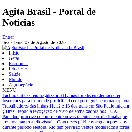
Agita Brasil - Portal de
Notícias
Entrar
Sexta-feira,
07 de Agosto de 2026
Início
Geral
Economia
Educação
Saúde
Mundo
Agronegócio
MENU
Fachin: críticas não fragilizam STF, mas fortalecem democracia
Inscrições para exame de proficiência em português terminam quinta
Trabalhadores das linhas 11, 12 e 13 dos trens em São Paulo iniciam
g
Brasil repudia revogação de visto de embaixadora nos EUA
Paracine promove encontro entre novos talentos e profissionais que
movimentam o audiovisual...
Concursos públicos seguem previstos
durante período eleitoral
Rio tem previsão ventos moderados a fortes